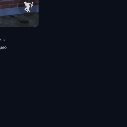
м с
щью