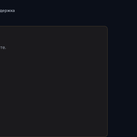
ддержка
те.