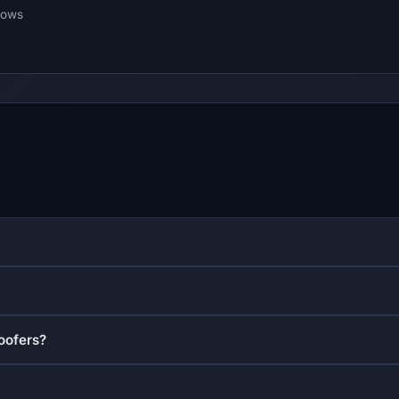
dows
oofers?