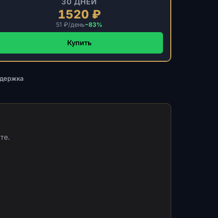
30 ДНЕЙ
1520 ₽
51 ₽/день
−83%
Купить
ддержка
те.