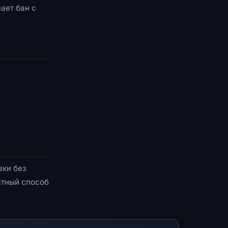
ает бан с
вки без
атный способ