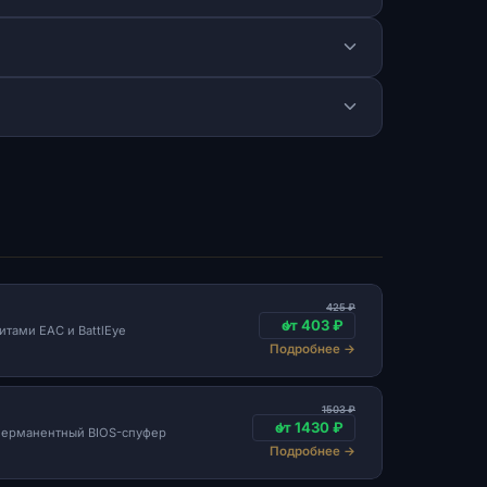
425 ₽
от 403 ₽
итами EAC и BattlEye
Подробнее
→
1503 ₽
от 1430 ₽
 перманентный BIOS-спуфер
Подробнее
→