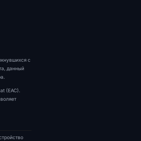
лкнувшихся с
та, данный
а.
t (EAC).
зволяет
стройство