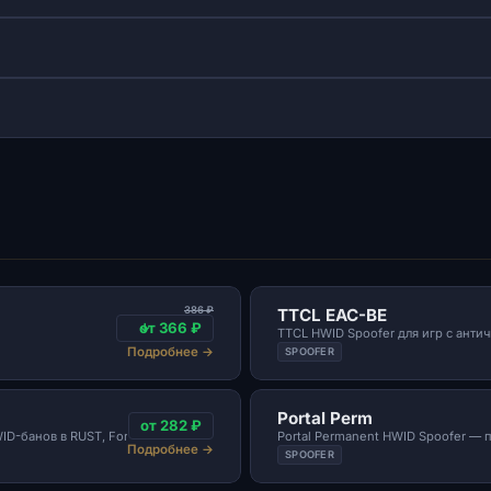
386 ₽
TTCL EAC-BE
от 366 ₽
TTCL HWID Spoofer для игр с антич
Подробнее
→
SPOOFER
Portal Perm
от 282 ₽
ID-банов в RUST, Fortnite и EAC-играх
Portal Permanent HWID Spoofer —
Подробнее
→
SPOOFER