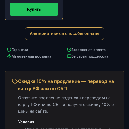
Купить
Альтернативные способы оплаты
Гарантии
Безопасная оплата
Мгновенная доставка
Быстрая поддержка
Скидка 10% на продление — перевод на
карту РФ или по СБП
Оплатите продление подписки переводом на
карту РФ или по СБП и получите скидку 10% от
цены на сайте.
Условия: