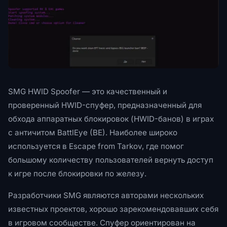
SMG HWID Spoofer — это качественный и
проверенный HWID-спуфер, предназначенный для
обхода аппаратных блокировок (HWID-банов) в играх
с античитом BattlEye (BE). Наиболее широко
используется в Escape from Tarkov, где помог
большому количеству пользователей вернуть доступ
к игре после блокировки по железу.
Разработчики SMG являются авторами нескольких
известных проектов, хорошо зарекомендовавших себя
в игровом сообществе. Спуфер ориентирован на