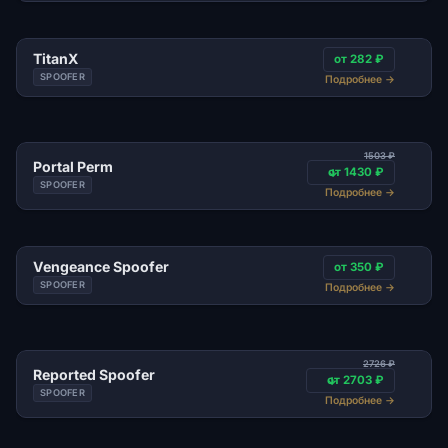
TitanX
от 282 ₽
SPOOFER
Подробнее
→
1503 ₽
Portal Perm
от 1430 ₽
SPOOFER
Подробнее
→
Vengeance Spoofer
от 350 ₽
SPOOFER
Подробнее
→
2726 ₽
Reported Spoofer
от 2703 ₽
SPOOFER
Подробнее
→