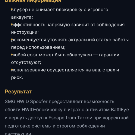
спуфер не снимает блокировку с игрового
аккаунта;
эффективность напрямую зависит от соблюдения
инструкции;
рекомендуется уточнять актуальный статус работы
перед использованием;
любой софт может быть обнаружен — гарантии
отсутствуют;
использование осуществляется на ваш страх и
риск.
Результат
SMG HWID Spoofer предоставляет возможность
обойти HWID-блокировку в играх с античитом BattlEye
и вернуть доступ к Escape from Tarkov при корректной
подготовке системы и строгом соблюдении
инструкции.