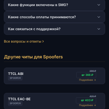
Какие функции включены в SMG?
Какие способы оплаты принимаются?
Как связаться с поддержкой?
Все вопросы и ответы
Другие читы для Spoofers
386 ₽
TTCL ABI
от 366 ₽
SPOOFER
Подробнее
→
425 ₽
TTCL EAC-BE
от 403 ₽
SPOOFER
Подробнее
→