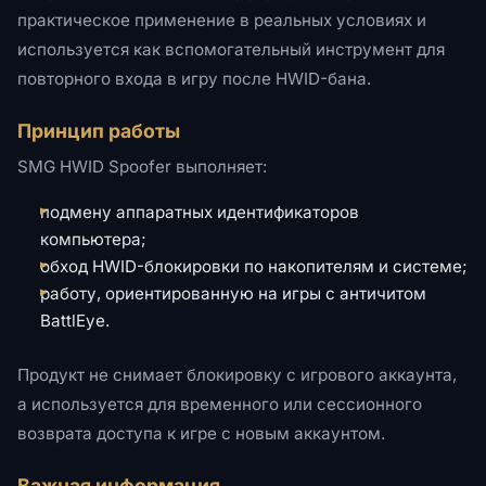
практическое применение в реальных условиях и
используется как вспомогательный инструмент для
повторного входа в игру после HWID-бана.
Принцип работы
SMG HWID Spoofer выполняет:
подмену аппаратных идентификаторов
компьютера;
обход HWID-блокировки по накопителям и системе;
работу, ориентированную на игры с античитом
BattlEye.
Продукт не снимает блокировку с игрового аккаунта,
а используется для временного или сессионного
возврата доступа к игре с новым аккаунтом.
Важная информация