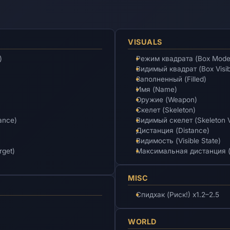
VISUALS
)
Режим квадрата (Box Mode
Видимый квадрат (Box Visib
Заполненный (Filled)
Имя (Name)
Оружие (Weapon)
Скелет (Skeleton)
ance)
Видимый скелет (Skeleton Vi
Дистанция (Distance)
Видимость (Visible State)
rget)
Максимальная дистанция (
MISC
Спидхак (Риск!) x1.2–2.5
WORLD