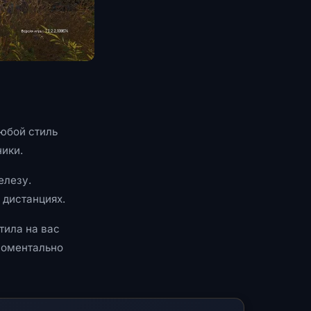
юбой стиль
ники.
елезу.
 дистанциях.
тила на вас
 моментально