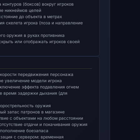
а контуров (боксов) вокруг игроков
ие никнеймов целей
асстояние до объекта в метрах
ция скелета игрока (поза и направление
его оружия в руках противника
 скрыть или отображать игроков своей
скорости передвижения персонажа
ное увеличение модели игрока
отключение эффекта подавления огнем
ное время задержки дыхания (для
скорострельность оружия
мый запас патронов в магазине
ствие с объектами на любом расстоянии
 отсутствие отдачи и покачивания оружия
е пополнение боезапаса
зация с сервером: временная