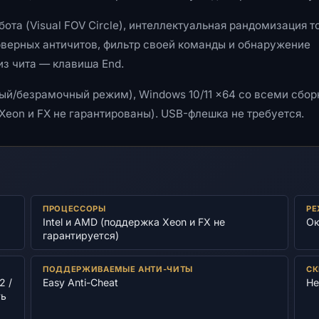
та (Visual FOV Circle), интеллектуальная рандомизация т
ерверных античитов, фильтр своей команды и обнаружение
з чита — клавиша End.
нный/безрамочный режим), Windows 10/11 x64 со всеми сбо
(Xeon и FX не гарантированы). USB-флешка не требуется.
ПРОЦЕССОРЫ
РЕ
Intel и AMD (поддержка Xeon и FX не
Ок
гарантируется)
ПОДДЕРЖИВАЕМЫЕ АНТИ-ЧИТЫ
СК
2 /
Easy Anti-Cheat
Не
ть