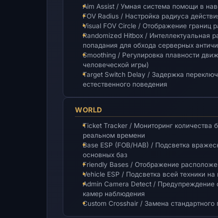
Aim Assist / Умная система помощи в на
FOV Radius / Настройка радиуса действи
Visual FOV Circle / Отображение границ 
Randomized Hitbox / Интеллектуальная 
попадания для обхода серверных античи
Smoothing / Регулировка плавности дви
человеческой игры)
Target Switch Delay / Задержка перекл
естественного поведения
WORLD
Ticket Tracker / Мониторинг количества 
реальном времени
Base ESP (FOB/HAB) / Подсветка вражес
основных баз
Friendly Bases / Отображение расположе
Vehicle ESP / Подсветка всей техники на
Admin Camera Detect / Предупреждение
камер наблюдения
Custom Crosshair / Замена стандартного