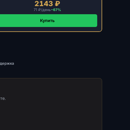
2143 ₽
71 ₽/день
−67%
Купить
ддержка
те.