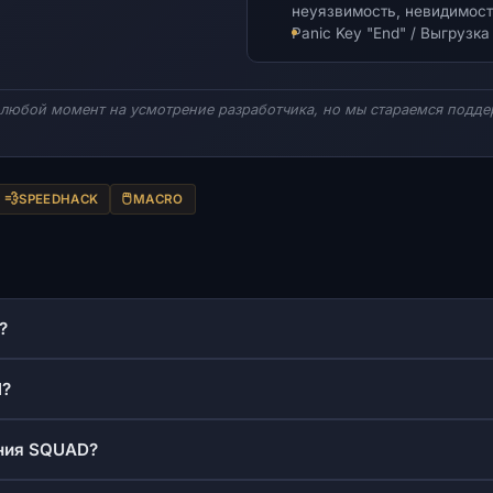
неуязвимость, невидимост
Panic Key "End" / Выгрузка
любой момент на усмотрение разработчика, но мы стараемся подде
💨
🖱️
SPEEDHACK
MACRO
?
l?
ения SQUAD?