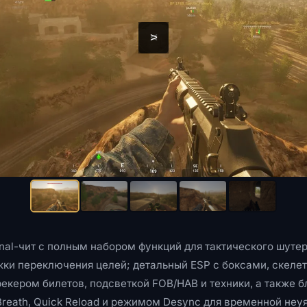
<
>
al-чит с полным набором функций для тактического шутер
ржки переключения целей; детальный ESP с боксами, скеле
екером билетов, подсветкой FOB/HAB и техники, а также б
te Breath, Quick Reload и режимом Desync для временной неу