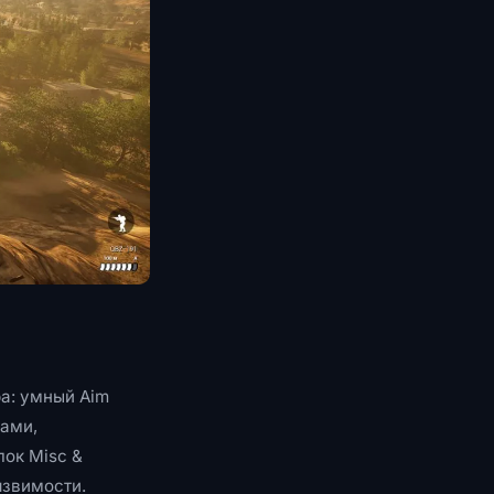
а: умный Aim
тами,
лок Misc &
язвимости.