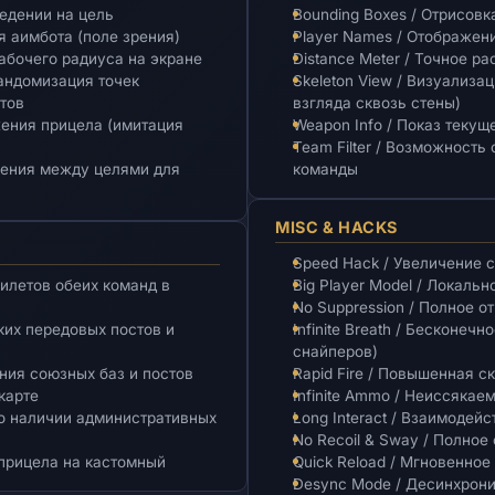
ведении на цель
Bounding Boxes / Отрисовк
я аимбота (поле зрения)
Player Names / Отображен
рабочего радиуса на экране
Distance Meter / Точное р
рандомизация точек
Skeleton View / Визуализа
тов
взгляда сквозь стены)
жения прицела (имитация
Weapon Info / Показ текущ
Team Filter / Возможность
ючения между целями для
команды
MISC & HACKS
Speed Hack / Увеличение 
билетов обеих команд в
Big Player Model / Локаль
No Suppression / Полное 
ких передовых постов и
Infinite Breath / Бесконеч
снайперов)
ния союзных баз и постов
Rapid Fire / Повышенная 
 карте
Infinite Ammo / Неиссякае
 о наличии административных
Long Interact / Взаимодей
No Recoil & Sway / Полное
 прицела на кастомный
Quick Reload / Мгновенно
Desync Mode / Десинхрони