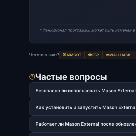
* Функционал программы может быть изменен в 
Что это значит?
🎯
👁️
🧱
AIMBOT
ESP
WALLHACK
Частые вопросы
Безопасно ли использовать Mason External
Как установить и запустить Mason Externa
Работает ли Mason External после обновл