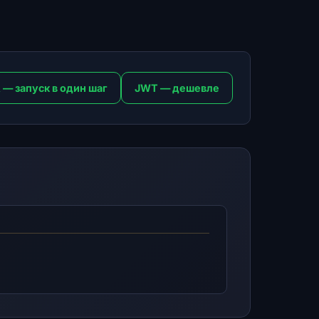
 — запуск в один шаг
JWT — дешевле