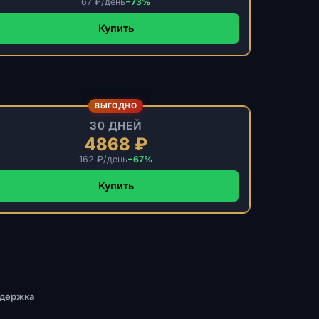
67 ₽/день
−73%
Купить
ВЫГОДНО
30 ДНЕЙ
4868 ₽
162 ₽/день
−67%
Купить
ддержка