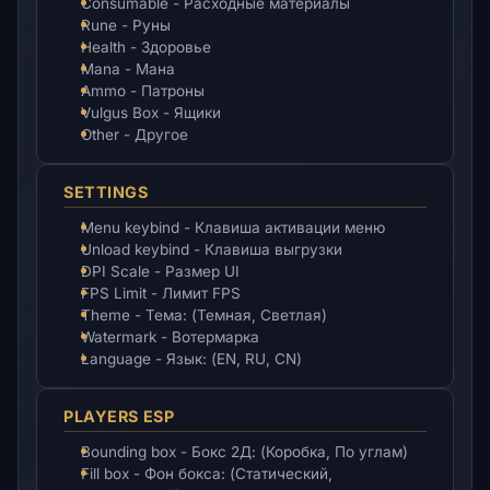
Consumable - Расходные материалы
Rune - Руны
Health - Здоровье
Mana - Мана
Ammo - Патроны
Vulgus Box - Ящики
Other - Другое
SETTINGS
Menu keybind - Клавиша активации меню
Unload keybind - Клавиша выгрузки
DPI Scale - Размер UI
FPS Limit - Лимит FPS
Theme - Тема: (Темная, Светлая)
Watermark - Вотермарка
Language - Язык: (EN, RU, CN)
PLAYERS ESP
Bounding box - Бокс 2Д: (Коробка, По углам)
Fill box - Фон бокса: (Статический,