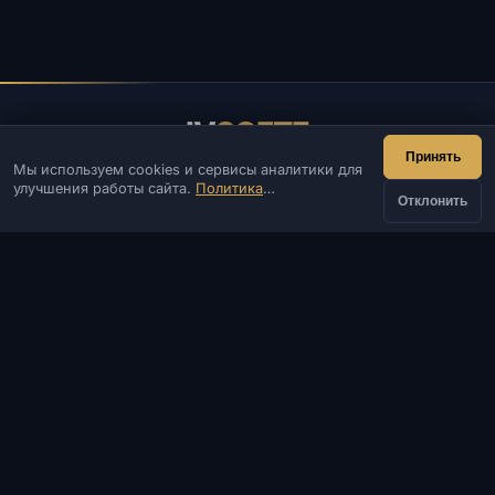
IV
SOFTE
Принять
Мы используем cookies и сервисы аналитики для
IVSOFTE — магазин программного обеспечения.
улучшения работы сайта.
Политика
Оказываем услуги запуска и установки ПО.
Отклонить
конфиденциальности
КОНТАКТЫ
от
Админ
Чат
Новости
Discord
Купить
375 ₽
Email
Разработка сайтов и ботов
КАТАЛОГ