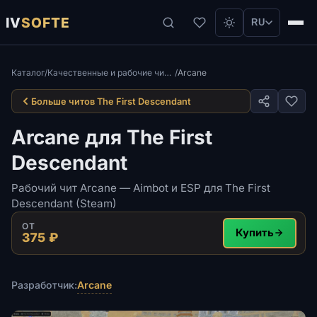
IV
SOFTE
RU
Каталог
/
Качественные и рабочие читы для The First Descendant
/
Arcane
Больше читов The First Descendant
Arcane для The First
Descendant
Рабочий чит Arcane — Aimbot и ESP для The First
Descendant (Steam)
ОТ
Купить
375 ₽
Arcane
Разработчик: