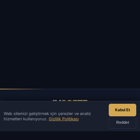
IV
SOFTE
Kabul Et
Web sitemizi geliştirmek için çerezler ve analiz
IVSOFTE — yazılım mağazası. Yazılım kurulum ve başlatma
hizmetleri kullanıyoruz.
Gizlilik Politikası
hizmetleri sunuyoruz.
Reddet
İLETIŞIM