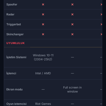
✗
✗
✗
Spoofer
✗
✗
✗
Radar
✗
✗
✗
Triggerbot
✗
✗
✗
Skinchanger
UYUMLULUK
Windows 10-11
İşletim Sistemi
—
—
(2004-25h2)
İşlemci
Intel / AMD
—
—
Full screen in
Ekran modu
—
—
window
Oyun istemcisi
Riot Games
—
—