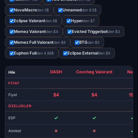
NovaMacro
Unnamed
den 3$
den 8.5$
Eclipse Valorant
Hyper
den 6$
den $7
Memez Valorant
Evicted Triggerbot
den $4
den $3
Memez Full Valorant
BTG
den $6
den $5
Euphon Full
Eclipse External
den 4.88$
den $6
DASH
Covcheg Valorant
Naim
Hile
FIYAT
$4
$4
15$
Fiyat
ÖZELLIKLER
✓
✓
✓
ESP
✗
✗
✓
Aimbot