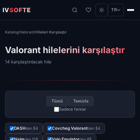
IV
SOFTE
TR
Katalog
/
Valorant
/
Hileleri Karşılaştır
Valorant hilelerini karşılaştır
14 karşılaştırılacak hile
Tümü
Temizle
Sadece farklar
DASH
Covcheg Valorant
den $4
den $4
Naim
Valo Emulator
den 15$
den 8$