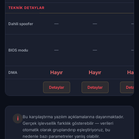
TEKNIK DETAYLAR
—
—
—
Dahili spoofer
—
—
—
BIOS modu
Hayır
Hayır
Hayı
DMA
Detaylar
Detaylar
Detayl
Bu karşılaştırma yazılım açıklamalarına dayanmaktadır.
ℹ
Gerçek işlevsellik farklılık gösterebilir — verileri
otomatik olarak gruplandırıp eşleştiriyoruz, bu
nedenle bazı parametreler yanlış olabilir.