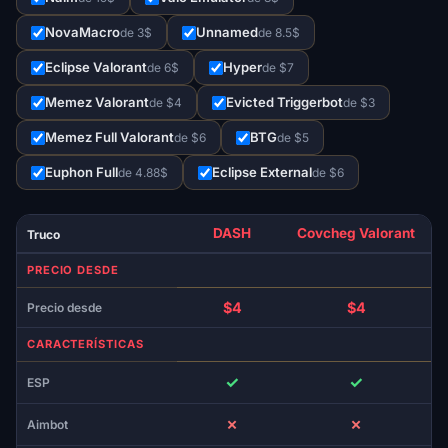
NovaMacro
Unnamed
de 3$
de 8.5$
Eclipse Valorant
Hyper
de 6$
de $7
Memez Valorant
Evicted Triggerbot
de $4
de $3
Memez Full Valorant
BTG
de $6
de $5
Euphon Full
Eclipse External
de 4.88$
de $6
DASH
Covcheg Valorant
Truco
PRECIO DESDE
$4
$4
Precio desde
CARACTERÍSTICAS
✓
✓
ESP
✗
✗
Aimbot