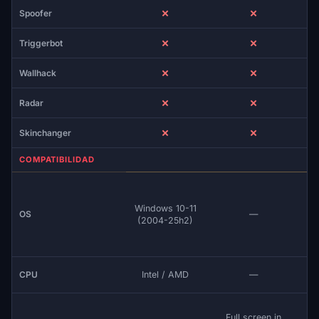
✗
✗
Spoofer
✗
✗
Triggerbot
✗
✗
Wallhack
✗
✗
Radar
✗
✗
Skinchanger
COMPATIBILIDAD
Windows 10-11
OS
—
(2004-25h2)
CPU
Intel / AMD
—
Full screen in