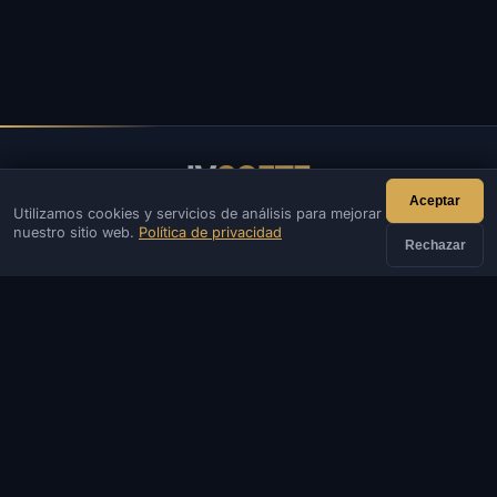
IV
SOFTE
Aceptar
Utilizamos cookies y servicios de análisis para mejorar
IVSOFTE: tienda de software. Brindamos servicios de
nuestro sitio web.
Política de privacidad
instalación y lanzamiento de software.
Rechazar
CONTACTOS
Administración
Charlar
Noticias
Discord
Email
Desarrollo de webs y bots