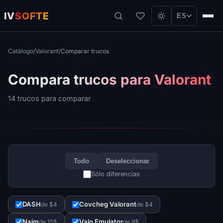
IV
SOFTE
ES
Catálogo
/
Valorant
/
Comparar trucos
Compara trucos para Valorant
14 trucos para comparar
Todo
Deseleccionar
Sólo diferencias
DASH
Covcheg Valorant
de $4
de $4
Naim
Valo Emulator
de 15$
de 8$