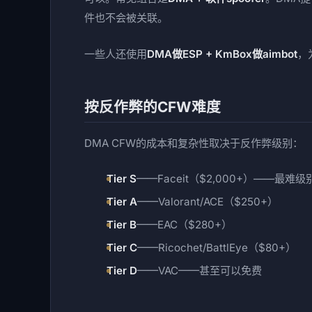
件也不会被关联。
一些人还使用
DMA做ESP + KmBox做aimbot
，
按反作弊的CFW难度
DMA CFW的成本和复杂性取决于反作弊级别：
Tier S
——Faceit（$2,000+）——最难级
Tier A
——Valorant/ACE（$250+）
Tier B
——EAC（$280+）
Tier C
——Ricochet/BattlEye（$80+）
Tier D
——VAC——甚至可以免费