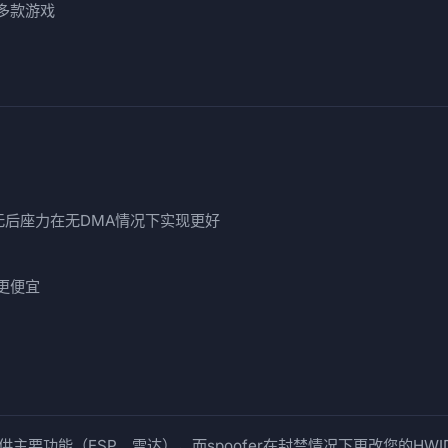
于多款游戏
bot、无后座力在无DMA情况下实现更好
更便宜
提供主要功能（ESP、雷达），而spoofer在封禁情况下更改您的H