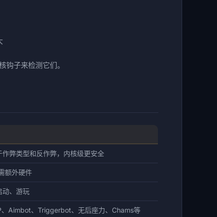
大
和内核钩子来检测它们。
于作弊类型和反作弊，内核级更安全
无需额外硬件
启动、游玩
Aimbot、Triggerbot、无后座力、Chams等