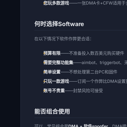
您玩多款游戏
——一张DMA卡+CFW适用
何时选择Software
在以下情况下软件作弊更合适：
预算有限
——不准备投入数百美元购买硬件
需要完整功能集
——aimbot、trigger
简单设置
——不想处理第二台PC和固件
只玩一款游戏
——订阅一个作弊比DMA设置
账号不贵重
——封禁风险可接受
能否组合使用
可以。常见组合是
DMA + 软件spoofer
。DMA