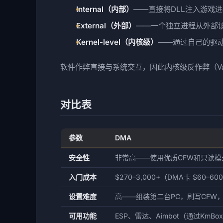
Internal（内部）
——直接将DLL注入游戏
External（外部）
——一个独立进程从外部读
Kernel-level（内核级）
——通过自己的驱
软件作弊直接与系统交互，因此内核级反作弊（Van
对比表
参数
DMA
安全性
非常高——使用优质CFW和只读
入门成本
$270–3,000+（DMA卡 $60–60
设置难度
高——组装第二台PC，刷写CFW
可用功能
ESP、雷达、Aimbot（通过KmBo