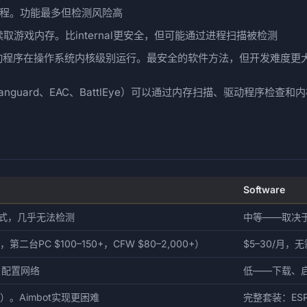
进程。功能最多但检测风险高
取游戏内存。比internal更安全，但可能通过进程扫描被检测
动程序在操作系统内核级别运行。最安全的软件方法，但开发难度更
guard、EAC、BattlEye）可以通过内存扫描、驱动程序检查
Software
模式，几乎无法检测
中等——取决
0，第二台PC $100–150+，CFW $80–2,000+）
$5–30/月，
，配置网络
低——下载、
x）。Aimbot实现更困难
完整套装：ESP、