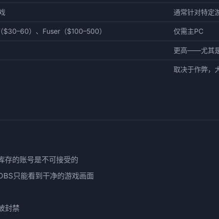
戏
通常针对特定
0–60）、Fuser（$100–500）
仅需主PC
更高——尤其
取决于作弊，大
库存的账号是不可接受的
OBS只能看到干净的游戏画面
被封禁