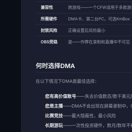
兼容性
跨游戏——一个CFW适用于多款游
所需硬件
DMA卡、第二台PC，可选KmBox（$3
封禁风险
正确设置后风险最小
OBS旁路
是——作弊在录制和直播中不可见
何时选择DMA
在以下情况下DMA是最佳选择：
您有高价值账号
——失去价值数百/数千美元
您是主播
——DMA不会出现在屏幕录制中，
比赛竞技
——最大隐蔽性，最小风险
长期游玩
——一次性投资硬件，数月/数年不