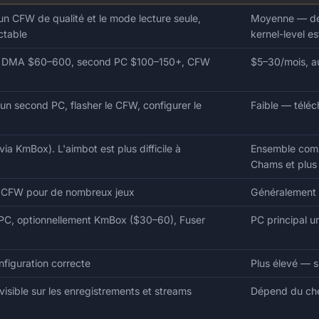
n CFW de qualité et le mode lecture seule,
Moyenne — dép
ctable
kernel-level es
e DMA $60–600, second PC $100–150+, CFW
$5–30/mois, a
n second PC, flasher le CFW, configurer le
Faible — téléch
ia KmBox). L'aimbot est plus difficile à
Ensemble compl
Chams et plus
l CFW pour de nombreux jeux
Généralement s
PC, optionnellement KmBox ($30–60), Fuser
PC principal 
figuration correcte
Plus élevé — su
visible sur les enregistrements et streams
Dépend du che