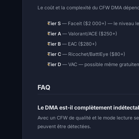
Le coût et la complexité du CFW DMA dépenden
Tier S
— Faceit ($2 000+) — le niveau le p
Tier A
— Valorant/ACE ($250+)
Tier B
— EAC ($280+)
Tier C
— Ricochet/BattlEye ($80+)
Tier D
— VAC — possible même gratuite
FAQ
Le DMA est-il complètement indétecta
Avec un CFW de qualité et le mode lecture s
peuvent être détectées.