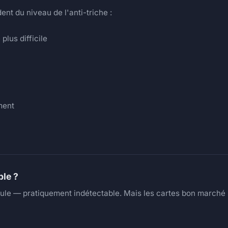
t du niveau de l'anti-triche :
lus difficile
ment
ble ?
eule — pratiquement indétectable. Mais les cartes bon marc