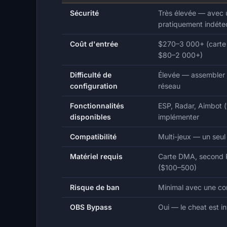
Sécurité
Très élevée — avec u
pratiquement indéte
Coût d'entrée
$270–3 000+ (cart
$80–2 000+)
Difficulté de
Élevée — assembler u
configuration
réseau
Fonctionnalités
ESP, Radar, Aimbot (v
disponibles
implémenter
Compatibilité
Multi-jeux — un seu
Matériel requis
Carte DMA, second 
($100–500)
Risque de ban
Minimal avec une con
OBS Bypass
Oui — le cheat est in