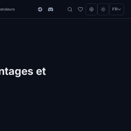
vendeurs
FR
ntages et