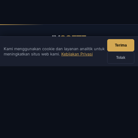
IV
SOFTE
Terima
Kami menggunakan cookie dan layanan analitik untuk
IVSOFTE — toko perangkat lunak. Kami menyediakan layanan
meningkatkan situs web kami.
Kebijakan Privasi
instalasi dan peluncuran perangkat lunak.
Tolak
KONTAK
Admin
Mengobrol
Berita
Discord
Email
Pengembangan situs & bot
KATALOG