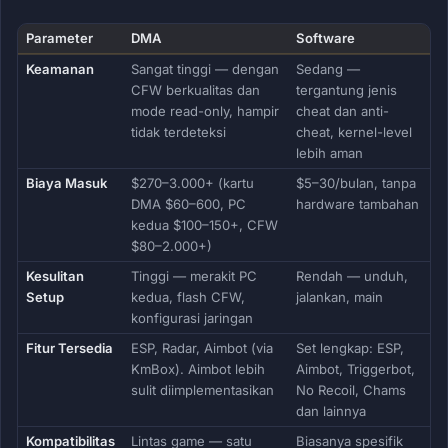
Parameter
DMA
Software
Keamanan
Sangat tinggi — dengan
Sedang —
CFW berkualitas dan
tergantung jenis
mode read-only, hampir
cheat dan anti-
tidak terdeteksi
cheat, kernel-level
lebih aman
Biaya Masuk
$270–3.000+ (kartu
$5–30/bulan, tanpa
DMA $60–600, PC
hardware tambahan
kedua $100–150+, CFW
$80–2.000+)
Kesulitan
Tinggi — merakit PC
Rendah — unduh,
Setup
kedua, flash CFW,
jalankan, main
konfigurasi jaringan
Fitur Tersedia
ESP, Radar, Aimbot (via
Set lengkap: ESP,
KmBox). Aimbot lebih
Aimbot, Triggerbot,
sulit diimplementasikan
No Recoil, Chams
dan lainnya
Kompatibilitas
Lintas game — satu
Biasanya spesifik