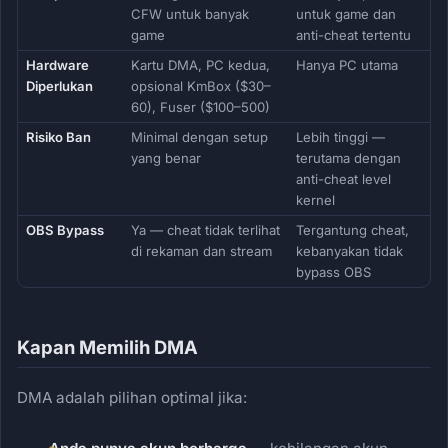
CFW untuk banyak
untuk game dan
game
anti-cheat tertentu
Hardware
Kartu DMA, PC kedua,
Hanya PC utama
Diperlukan
opsional KmBox ($30–
60), Fuser ($100–500)
Risiko Ban
Minimal dengan setup
Lebih tinggi —
yang benar
terutama dengan
anti-cheat level
kernel
OBS Bypass
Ya — cheat tidak terlihat
Tergantung cheat,
di rekaman dan stream
kebanyakan tidak
bypass OBS
Kapan Memilih DMA
DMA adalah pilihan optimal jika: