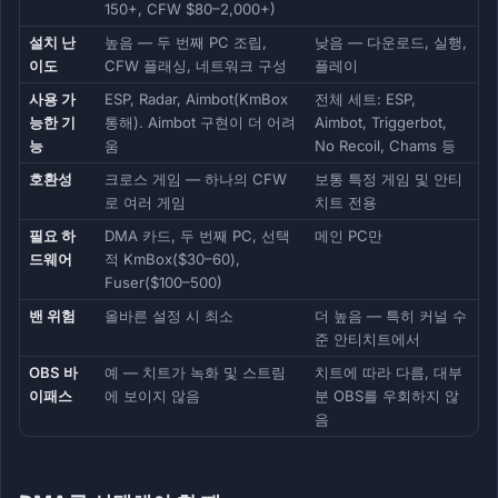
150+, CFW $80–2,000+)
설치 난
높음 — 두 번째 PC 조립,
낮음 — 다운로드, 실행,
이도
CFW 플래싱, 네트워크 구성
플레이
사용 가
ESP, Radar, Aimbot(KmBox
전체 세트: ESP,
능한 기
통해). Aimbot 구현이 더 어려
Aimbot, Triggerbot,
능
움
No Recoil, Chams 등
호환성
크로스 게임 — 하나의 CFW
보통 특정 게임 및 안티
로 여러 게임
치트 전용
필요 하
DMA 카드, 두 번째 PC, 선택
메인 PC만
드웨어
적 KmBox($30–60),
Fuser($100–500)
밴 위험
올바른 설정 시 최소
더 높음 — 특히 커널 수
준 안티치트에서
OBS 바
예 — 치트가 녹화 및 스트림
치트에 따라 다름, 대부
이패스
에 보이지 않음
분 OBS를 우회하지 않
음