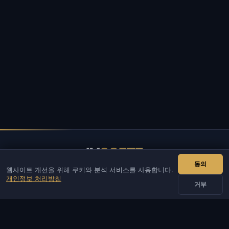
IV
SOFTE
동의
웹사이트 개선을 위해 쿠키와 분석 서비스를 사용합니다.
IVSOFTE — 소프트웨어 스토어. 소프트웨어 설치 및 실행 서비스
개인정보 처리방침
를 제공합니다.
거부
연락처
관리자
채팅
뉴스
Discord
Email