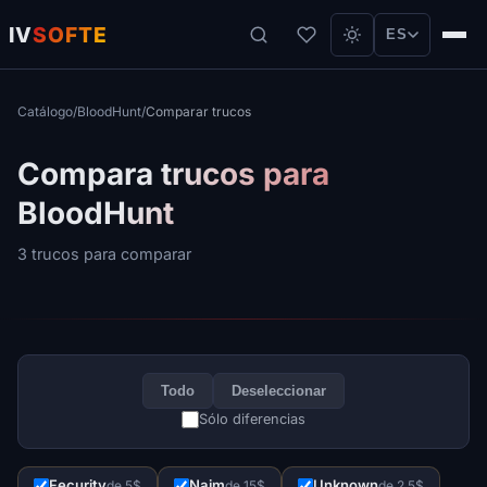
IV
SOFTE
ES
Catálogo
/
BloodHunt
/
Comparar trucos
Compara trucos para
BloodHunt
3 trucos para comparar
Todo
Deseleccionar
Sólo diferencias
Fecurity
Naim
Unknown
de 5$
de 15$
de 2.5$