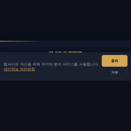
IV
SOFTE
동의
웹사이트 개선을 위해 쿠키와 분석 서비스를 사용합니다.
IVSOFTE — 소프트웨어 스토어. 소프트웨어 설치 및 실행 서비스
개인정보 처리방침
를 제공합니다.
거부
연락처
관리자
채팅
뉴스
Discord
Email
웹사이트·봇 개발