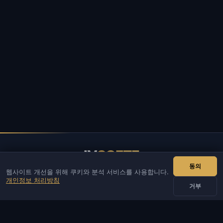
IV
SOFTE
동의
웹사이트 개선을 위해 쿠키와 분석 서비스를 사용합니다.
IVSOFTE — 소프트웨어 스토어. 소프트웨어 설치 및 실행 서비스
개인정보 처리방침
를 제공합니다.
거부
연락처
관리자
채팅
뉴스
Discord
Email