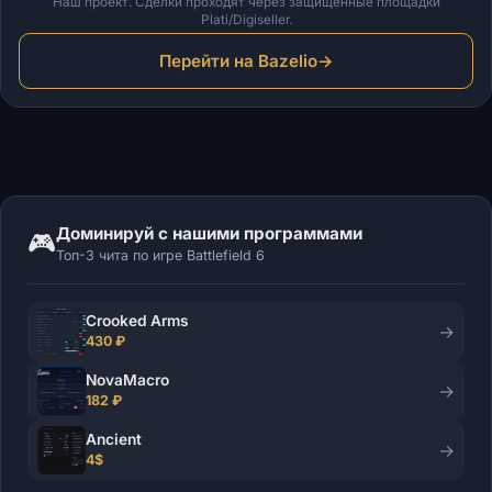
Наш проект. Сделки проходят через защищённые площадки
Plati/Digiseller.
Перейти на Bazelio
→
Доминируй с нашими программами
🎮
Топ-3 чита по игре Battlefield 6
Crooked Arms
→
430 ₽
NovaMacro
→
182 ₽
Ancient
→
4$