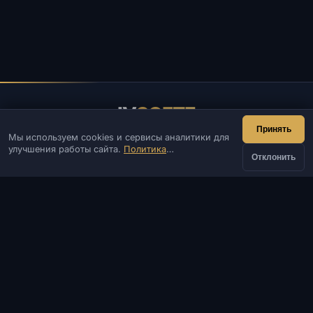
IV
SOFTE
Принять
Мы используем cookies и сервисы аналитики для
IVSOFTE — магазин программного обеспечения.
улучшения работы сайта.
Политика
Оказываем услуги запуска и установки ПО.
Отклонить
конфиденциальности
КОНТАКТЫ
Админ
Чат
Новости
Discord
Email
Разработка сайтов и ботов