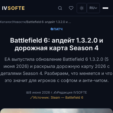
IV
SOFTE
RU
Каталог
/
Новости
/
Battlefield 6: апдейт 1.3.2.0 и дорожная карта Season 4
🔄
ПАТЧ
Battlefield 6: апдейт 1.3.2.0 и
дорожная карта Season 4
EA выпустила обновление Battlefield 6 1.3.2.0 (5
июня 2026) и раскрыла дорожную карту 2026 с
деталями Season 4. Разбираем, что меняется и что
это значит для игроков с софтом и анти-читом.
📅
8 июня 2026 г.
✍️
Редакция IVSOFTE
🔗
Источник: Steam — Battlefield 6