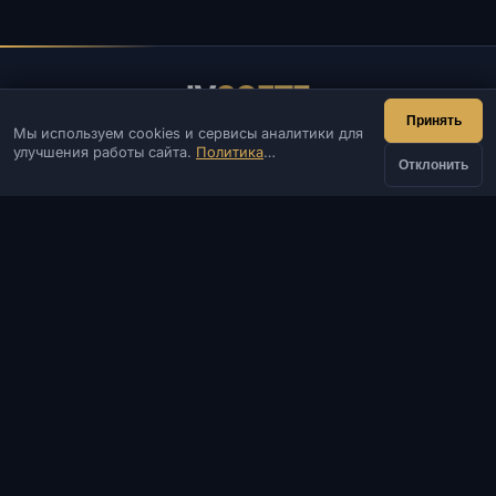
IV
SOFTE
Принять
Мы используем cookies и сервисы аналитики для
IVSOFTE — магазин программного обеспечения.
улучшения работы сайта.
Политика
Оказываем услуги запуска и установки ПО.
Отклонить
конфиденциальности
КОНТАКТЫ
Админ
Чат
Новости
Discord
Email
Разработка сайтов и ботов
КАТАЛОГ