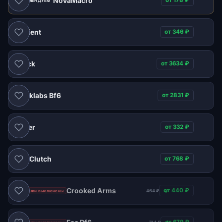
NovaMacro
от 178 ₽
РЕКОМЕНДУЕМ
Ancient
от 346 ₽
Shack
от 3634 ₽
Blanklabs Bf6
от 2831 ₽
Hyper
от 332 ₽
Clutch
от 768 ₽
DMA
Crooked Arms
от 440 ₽
464 ₽
Продажи выключены