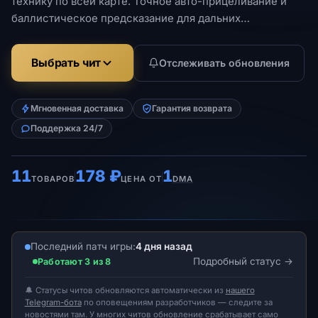
технику по всей карте. Точное авто-прицеливание и
баллистическое предсказание для дальних
перестрелок.
Выбрать чит
Отслеживать обновления
Мгновенная доставка
Гарантия возврата
Поддержка 24/7
11
178 ₽
1
ТОВАРОВ
ЦЕНА ОТ
DMA
Последний патч игры:
4 дня назад
Подробный статус
Работают 3 из 8
🔔 Статусы читов обновляются автоматически из
нашего
Telegram-бота
по оповещениям разработчиков — следите за
новостями там. У многих читов обновление срабатывает само