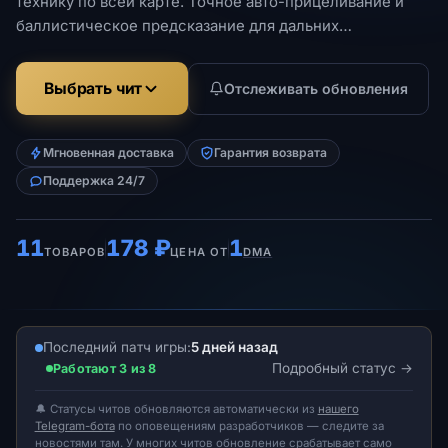
технику по всей карте. Точное авто-прицеливание и
баллистическое предсказание для дальних
перестрелок.
Выбрать чит
Отслеживать обновления
Мгновенная доставка
Гарантия возврата
Поддержка 24/7
11
178 ₽
1
ТОВАРОВ
ЦЕНА ОТ
DMA
Последний патч игры:
5 дней назад
Подробный статус
Работают 3 из 8
🔔 Статусы читов обновляются автоматически из
нашего
Telegram-бота
по оповещениям разработчиков — следите за
новостями там. У многих читов обновление срабатывает само