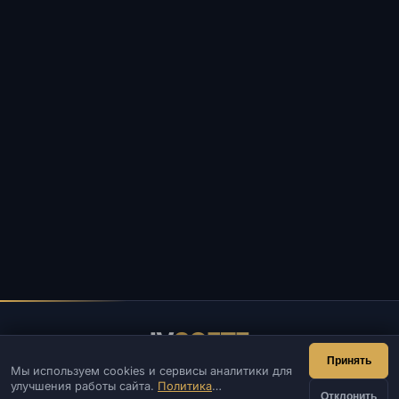
IV
SOFTE
Принять
Мы используем cookies и сервисы аналитики для
IVSOFTE — магазин программного обеспечения.
улучшения работы сайта.
Политика
Оказываем услуги запуска и установки ПО.
Отклонить