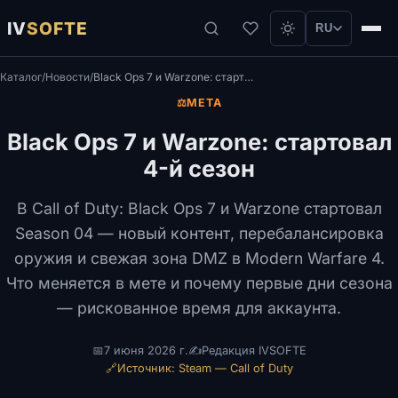
IV
SOFTE
RU
Каталог
/
Новости
/
Black Ops 7 и Warzone: стартовал 4-й сезон
⚖️
МЕТА
Black Ops 7 и Warzone: стартовал
4-й сезон
В Call of Duty: Black Ops 7 и Warzone стартовал
Season 04 — новый контент, перебалансировка
оружия и свежая зона DMZ в Modern Warfare 4.
Что меняется в мете и почему первые дни сезона
— рискованное время для аккаунта.
📅
7 июня 2026 г.
✍️
Редакция IVSOFTE
🔗
Источник: Steam — Call of Duty