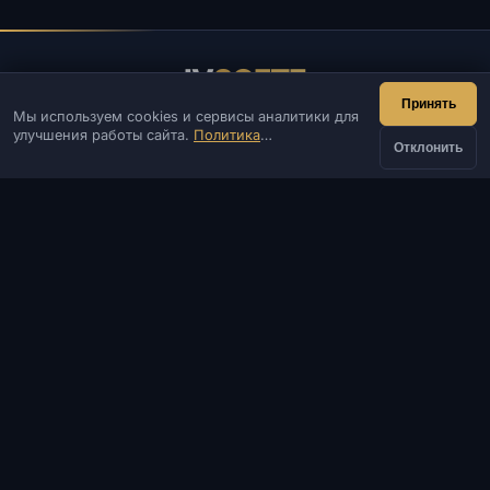
IV
SOFTE
Принять
Мы используем cookies и сервисы аналитики для
IVSOFTE — магазин программного обеспечения.
улучшения работы сайта.
Политика
Оказываем услуги запуска и установки ПО.
Отклонить
конфиденциальности
КОНТАКТЫ
Админ
Чат
Новости
Discord
Email
Разработка сайтов и ботов
КАТАЛОГ
ПОПУЛЯРНЫЕ ИГРЫ