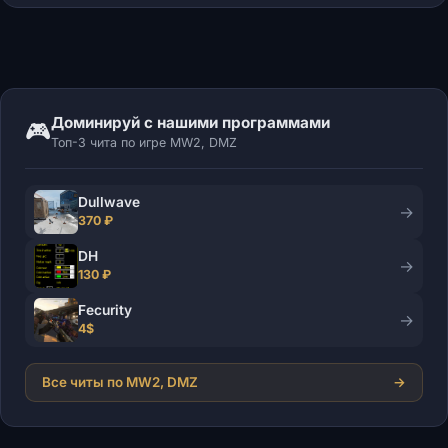
Доминируй с нашими программами
🎮
Топ-3 чита по игре MW2, DMZ
Dullwave
→
370 ₽
DH
→
130 ₽
Fecurity
→
4$
Все читы по MW2, DMZ
→