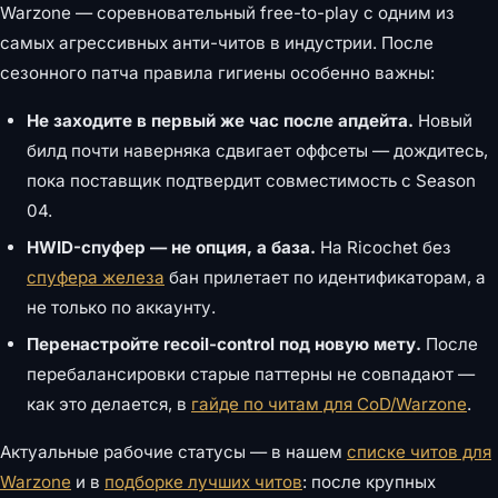
Warzone — соревновательный free-to-play с одним из
самых агрессивных анти-читов в индустрии. После
сезонного патча правила гигиены особенно важны:
Не заходите в первый же час после апдейта.
Новый
билд почти наверняка сдвигает оффсеты — дождитесь,
пока поставщик подтвердит совместимость с Season
04.
HWID-спуфер — не опция, а база.
На Ricochet без
спуфера железа
бан прилетает по идентификаторам, а
не только по аккаунту.
Перенастройте recoil-control под новую мету.
После
перебалансировки старые паттерны не совпадают —
как это делается, в
гайде по читам для CoD/Warzone
.
Актуальные рабочие статусы — в нашем
списке читов для
Warzone
и в
подборке лучших читов
: после крупных