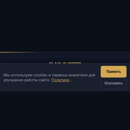
IV
SOFTE
Принять
Мы используем cookies и сервисы аналитики для
IVSOFTE — магазин программного обеспечения.
улучшения работы сайта.
Политика
Оказываем услуги запуска и установки ПО.
Отклонить
конфиденциальности
КОНТАКТЫ
Админ
Чат
Новости
Discord
Email