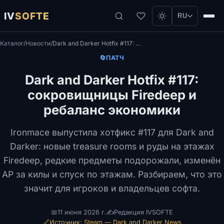
IV
SOFTE
RU
Каталог
/
Новости
/
Dark and Darker Hotfix #117: сокровищницы Firedeep и ребаланс экономики
🔄
ПАТЧ
Dark and Darker Hotfix #117:
сокровищницы Firedeep и
ребаланс экономики
Ironmace выпустила хотфикс #117 для Dark and
Darker: новые treasure rooms и руды на этажах
Firedeep, редкие предметы подорожали, изменён
AP за килы и спуск по этажам. Разбираем, что это
значит для игроков и владельцев софта.
📅
11 июня 2026 г.
✍️
Редакция IVSOFTE
🔗
Источник: Steam — Dark and Darker News