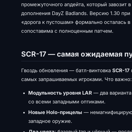
промежуточного апдейта, который завозит в
дополнения DayZ Badlands. Версию 1.30 при
«дорога к пустошам» формально осталась в 
сопоставима с полноценным патчем.
SCR-17 — самая ожидаемая п
Гвоздь обновления — батл-винтовка
SCR-17
самых запрашиваемых игроками. Что важно:
Модульность уровня LAR
— два варианта 
со всеми западными оптиками.
Новые Holo-прицелы
— немагнифицирующ
западное оружие.
Два цвета
: базовый tan и чёрный — посл