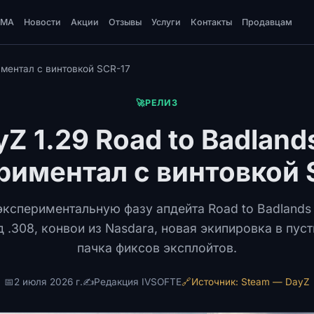
DMA
Новости
Акции
Отзывы
Услуги
Контакты
Продавцам
иментал с винтовкой SCR-17
🚀
РЕЛИЗ
yZ 1.29 Road to Badland
риментал с винтовкой 
экспериментальную фазу апдейта Road to Badlands д
д .308, конвои из Nasdara, новая экипировка в пу
пачка фиксов эксплойтов.
📅
2 июля 2026 г.
✍️
Редакция IVSOFTE
🔗
Источник: Steam — DayZ