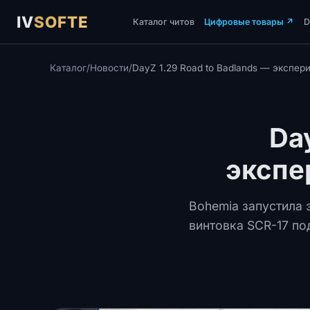
IV
SOFTE
Каталог читов
Цифровые товары
↗
Каталог
/
Новости
/
DayZ 1.29 Road to Badlands — экспер
Da
экспе
Bohemia запустила 
винтовка SCR-17 по