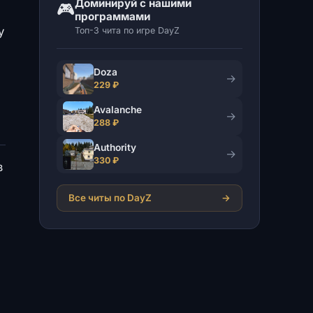
Доминируй с нашими
🎮
программами
у
Топ-3 чита по игре DayZ
Doza
→
229 ₽
Avalanche
→
288 ₽
Authority
→
330 ₽
з
Все читы по DayZ
→