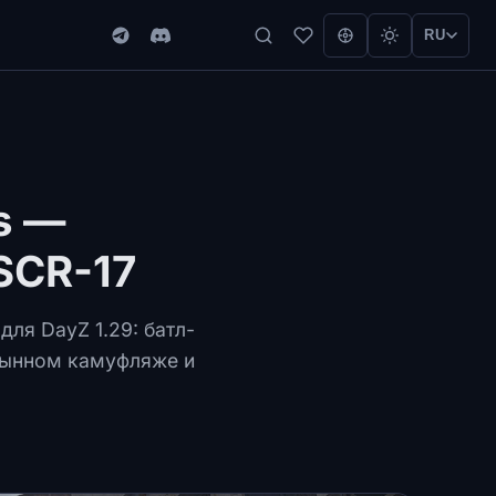
RU
s —
SCR-17
ля DayZ 1.29: батл-
стынном камуфляже и