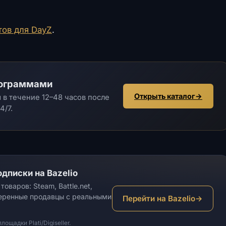
тов для DayZ
.
рограммами
Открыть каталог
→
в течение 12–48 часов после
4/7.
дписки на Bazelio
оваров: Steam, Battle.net,
веренные продавцы с реальными
Перейти на Bazelio
→
щадки Plati/Digiseller.