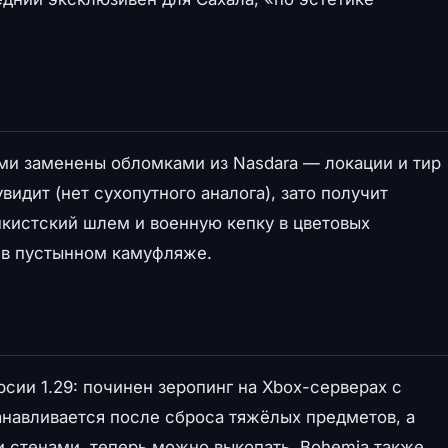
ми заменены обломками из Nasdara — локации и тир
видит (нет сухопутного аналога), зато получит
нкистский шлем и военную кепку в цветовых
к в пустынном камуфляже.
ии 1.29: починен зеропинг на Xbox-серверах с
анавливается после сброса тяжёлых предметов, а
и стенами, теперь можно выкопать. Bohemia также