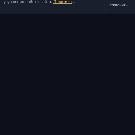
улучшения работы сайта.
Политика
Оказываем услуги запуска и установки ПО.
Отклонить
конфиденциальности
КОНТАКТЫ
Админ
Чат
Новости
Discord
Email
Разработка сайтов и ботов
КАТАЛОГ
ПОПУЛЯРНЫЕ ИГРЫ
ИНФОРМАЦИЯ
ПОМОЩЬ И ОПЛАТА