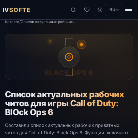
IV
SOFTE
RU
Каталог
/
Список актуальных рабочих читов для игры CаII of Duty: BlOck Ops 6
BLACK OPS 6
Список актуальных рабочих
читов для игры CаII of Duty:
BlOck Ops 6
Составили список актуальных рабочих приватных
читов для Call of Duty: Black Ops 6. Функции включают