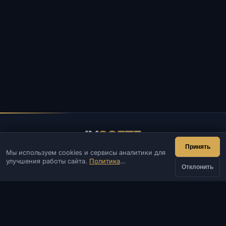
IV
SOFTE
Принять
Мы используем cookies и сервисы аналитики для
IVSOFTE — магазин программного обеспечения.
улучшения работы сайта.
Политика
Оказываем услуги запуска и установки ПО.
Отклонить
конфиденциальности
КОНТАКТЫ
Админ
Чат
Новости
Discord
Email