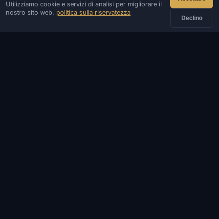
Utilizziamo cookie e servizi di analisi per migliorare il
IVSOFTE — negozio di software. Forniamo servizi di
nostro sito web.
politica sulla riservatezza
installazione e lancio di software.
Declino
CONTATTI
Ammin
Chiacchierata
Notizia
Discord
Email
Sviluppo di siti e bot
CATALOGARE
GIOCHI POPOLARI
INFORMAZIONI
AIUTO E PAGAMENTO