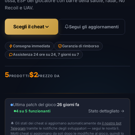
ossa, ESP del giocatore con barre della salute, radar, No
Recoil e UAV.
Scegli il cheat
Segui gli aggiornamenti
Consegna immediata
Garanzia di rimborso
Assistenza 24 ore su 24, 7 giorni su 7
5
$2
PRODOTTI
PREZZO DA
Ultima patch del gioco:
26 giorni fa
Stato dettagliato
4 su 5 funzionanti
🔔 Gli stati dei cheat si aggiornano automaticamente da
il nostro bot
Telegram
tramite le notifiche degli sviluppatori — segui le novità lì.
Molti cheat si aggiornano da soli dopo le modifiche al gioco, quindi lo