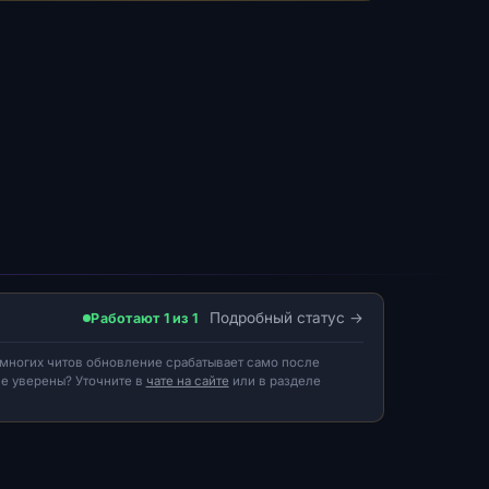
Подробный статус
Работают 1 из 1
 многих читов обновление срабатывает само после
Не уверены? Уточните в
чате на сайте
или в разделе