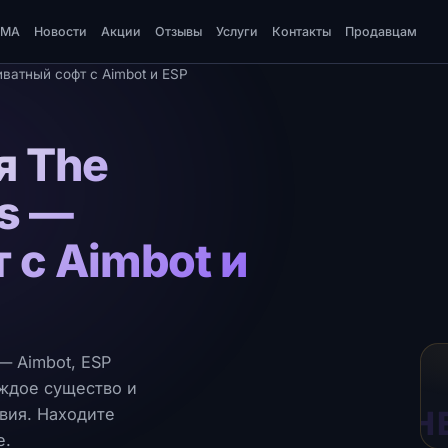
DMA
Новости
Акции
Отзывы
Услуги
Контакты
Продавцам
иватный софт с Aimbot и ESP
я The
rs —
 с Aimbot и
— Aimbot, ESP
аждое существо и
TH
твия. Находите
е.