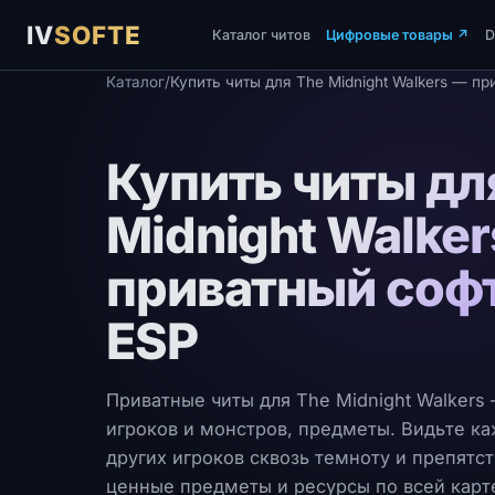
IV
SOFTE
Каталог читов
Цифровые товары
↗
Каталог
/
Купить читы для The Midnight Walkers — пр
Купить читы дл
Midnight Walke
приватный софт
ESP
Приватные читы для The Midnight Walkers 
игроков и монстров, предметы. Видьте к
других игроков сквозь темноту и препятс
ценные предметы и ресурсы по всей карт