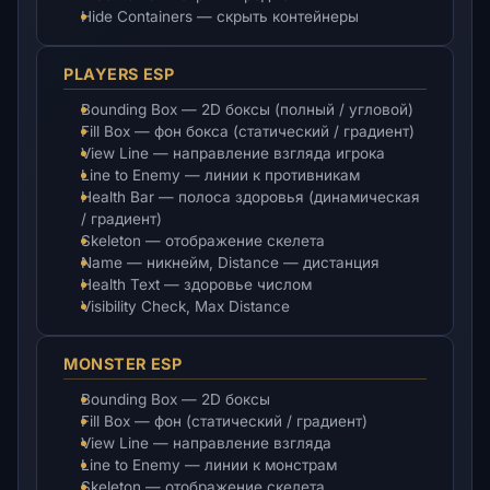
Hide Containers — скрыть контейнеры
PLAYERS ESP
Bounding Box — 2D боксы (полный / угловой)
Fill Box — фон бокса (статический / градиент)
View Line — направление взгляда игрока
Line to Enemy — линии к противникам
Health Bar — полоса здоровья (динамическая
/ градиент)
Skeleton — отображение скелета
Name — никнейм, Distance — дистанция
Health Text — здоровье числом
Visibility Check, Max Distance
MONSTER ESP
Bounding Box — 2D боксы
Fill Box — фон (статический / градиент)
View Line — направление взгляда
Line to Enemy — линии к монстрам
Skeleton — отображение скелета