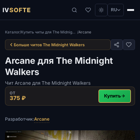
IV
SOFTE
RU
Каталог
/
Купить читы для The Midnight Walkers — приватный софт с Aimbot и ESP
/
Arcane
Больше читов The Midnight Walkers
Arcane для The Midnight
Walkers
Чит Arcane для The Midnight Walkers
ОТ
Купить
375 ₽
Arcane
Разработчик: