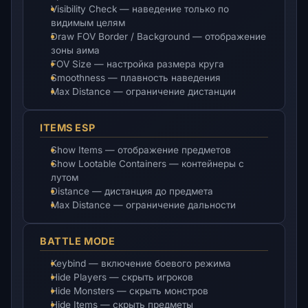
Visibility Check — наведение только по
видимым целям
Draw FOV Border / Background — отображение
зоны аима
FOV Size — настройка размера круга
Smoothness — плавность наведения
Max Distance — ограничение дистанции
ITEMS ESP
Show Items — отображение предметов
Show Lootable Containers — контейнеры с
лутом
Distance — дистанция до предмета
Max Distance — ограничение дальности
BATTLE MODE
Keybind — включение боевого режима
Hide Players — скрыть игроков
Hide Monsters — скрыть монстров
Hide Items — скрыть предметы