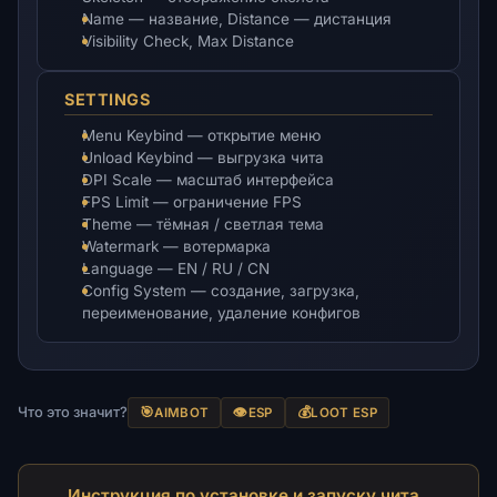
Name — название, Distance — дистанция
Visibility Check, Max Distance
SETTINGS
Menu Keybind — открытие меню
Unload Keybind — выгрузка чита
DPI Scale — масштаб интерфейса
FPS Limit — ограничение FPS
Theme — тёмная / светлая тема
Watermark — вотермарка
Language — EN / RU / CN
Config System — создание, загрузка,
переименование, удаление конфигов
Что это значит?
🎯
👁️
💰
AIMBOT
ESP
LOOT ESP
Инструкция по установке и запуску чита