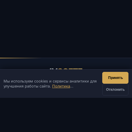
IV
SOFTE
Принять
Мы используем cookies и сервисы аналитики для
IVSOFTE — магазин программного обеспечения.
улучшения работы сайта.
Политика
Оказываем услуги запуска и установки ПО.
Отклонить
конфиденциальности
КОНТАКТЫ
от
Админ
Чат
Новости
Discord
Купить
350 ₽
Email