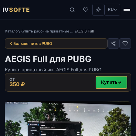
IV
SOFTE
RU
Каталог
/
Купить рабочие приватные читы для игры ПАБГ Steam
/
AEGIS Full
Больше читов PUBG
AEGIS Full для PUBG
Купить приватный чит AEGIS Full для PUBG
ОТ
Купить
350 ₽