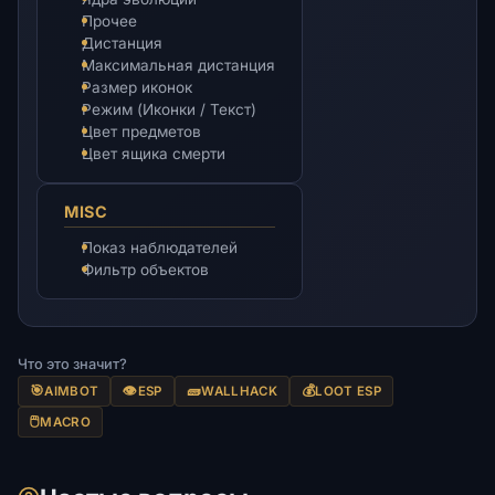
Прочее
Дистанция
Максимальная дистанция
Размер иконок
Режим (Иконки / Текст)
Цвет предметов
Цвет ящика смерти
MISC
Показ наблюдателей
Фильтр объектов
Что это значит?
🎯
👁️
🧱
💰
AIMBOT
ESP
WALLHACK
LOOT ESP
🖱️
MACRO