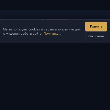
IV
SOFTE
Принять
Мы используем cookies и сервисы аналитики для
IVSOFTE — магазин программного обеспечения.
улучшения работы сайта.
Политика
Оказываем услуги запуска и установки ПО.
Отклонить
конфиденциальности
КОНТАКТЫ
от
Админ
Чат
Новости
Discord
Купить
199 ₽
Email
Разработка сайтов и ботов
КАТАЛОГ