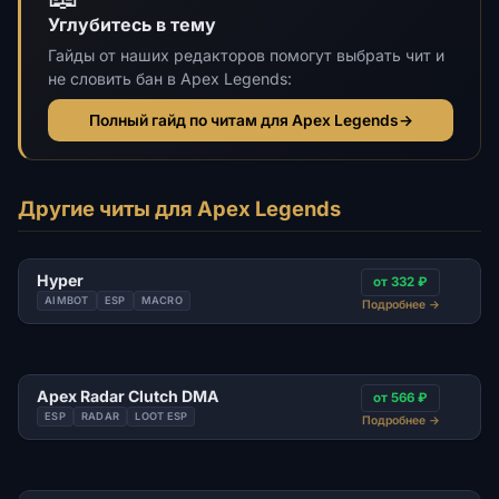
Углубитесь в тему
Гайды от наших редакторов помогут выбрать чит и
не словить бан в Apex Legends:
Полный гайд по читам для Apex Legends
→
Другие читы для Apex Legends
Hyper
от 332 ₽
AIMBOT
ESP
MACRO
Подробнее
→
Apex Radar Clutch DMA
от 566 ₽
ESP
RADAR
LOOT ESP
Подробнее
→