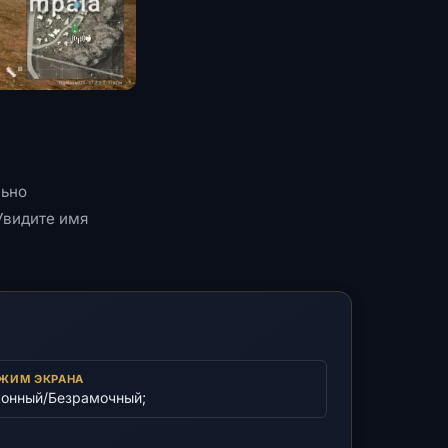
льно
Увидите имя
ЖИМ ЭКРАНА
онный/Безрамочный;