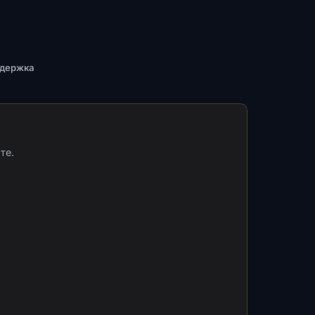
ддержка
те.