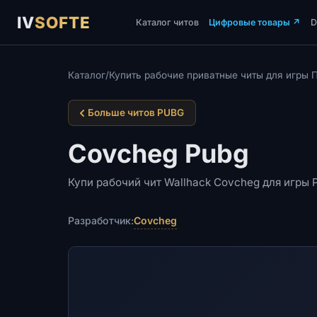
IV
SOFTE
Каталог читов
Цифровые товары
↗
Каталог
/
Купить рабочие приватные читы для игры 
Больше читов PUBG
Covcheg Pubg
Купи рабочий чит Wallhack Covcheg для игры
Covcheg
Разработчик: