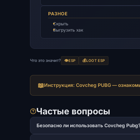
РАЗНОЕ
Скрыть
Выгрузить хак
Что это значит?
👁️
💰
ESP
LOOT ESP
📖
Инструкция: Covcheg PUBG — ознакомь
Частые вопросы
Безопасно ли использовать Covcheg Pubg