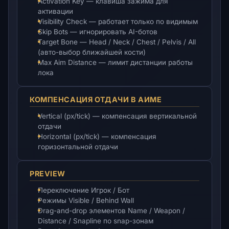
Activation Key — клавиша зажима для
активации
Visibility Check — работает только по видимым
Skip Bots — игнорировать AI-ботов
Target Bone — Head / Neck / Chest / Pelvis / All
(авто-выбор ближайшей кости)
Max Aim Distance — лимит дистанции работы
лока
КОМПЕНСАЦИЯ ОТДАЧИ В АИМЕ
Vertical (px/tick) — компенсация вертикальной
отдачи
Horizontal (px/tick) — компенсация
горизонтальной отдачи
PREVIEW
Переключение Игрок / Бот
Режимы Visible / Behind Wall
Drag-and-drop элементов Name / Weapon /
Distance / Snapline по snap-зонам