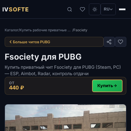
IV
SOFTE
RU
Каталог
/
Купить рабочие приватные читы для игры ПАБГ Steam
/
Fsociety
Больше читов PUBG
Fsociety для PUBG
Купить приватный чит Fsociety для PUBG (Steam, PC)
— ESP, Aimbot, Radar, контроль отдачи
ОТ
Купить
440 ₽