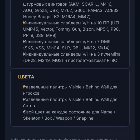
штурмовых винтовок (AKM, SCAR-L, M416,
AUG, Groza, QBZ, M762, G36C, FAMAS, ACE32,
Honey Badger, K2, M16A4, Mk47)
Индивидуальные слайдеры V/H на 10 ПП (UZI,
UMP45, Vector, Tommy Gun, Bizon, MP5K, P90,
PP19, JS9, MP9)
Индивидуальные слайдеры V/H на 7 DMR
(SKS, VSS, Mini14, SLR, QBU, MK12, Mk14)
Индивидуальные слайдеры V/H на 3 пулемёта
(DP28, M249, MG3) и пистолет-автомат P18C
ЦВЕТА
Раздельные палитры Visible / Behind Wall для
игроков
Раздельные палитры Visible / Behind Wall для
ботов
Свой цвет на каждое состояние для Name /
Skeleton / Box / Weapon / Snapline
* Функционал может дорабатываться и расширяться