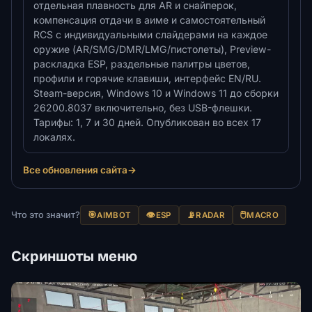
отдельная плавность для AR и снайперок,
компенсация отдачи в аиме и самостоятельный
RCS с индивидуальными слайдерами на каждое
оружие (AR/SMG/DMR/LMG/пистолеты), Preview-
раскладка ESP, раздельные палитры цветов,
профили и горячие клавиши, интерфейс EN/RU.
Steam-версия, Windows 10 и Windows 11 до сборки
26200.8037 включительно, без USB-флешки.
Тарифы: 1, 7 и 30 дней. Опубликован во всех 17
локалях.
Все обновления сайта
→
Что это значит?
🎯
👁️
📡
🖱️
AIMBOT
ESP
RADAR
MACRO
Скриншоты меню