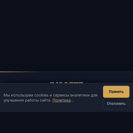
IV
SOFTE
Принять
Мы используем cookies и сервисы аналитики для
IVSOFTE — магазин программного обеспечения.
улучшения работы сайта.
Политика
Оказываем услуги запуска и установки ПО.
Отклонить
конфиденциальности
КОНТАКТЫ
от
Админ
Чат
Новости
Discord
Купить
440 ₽