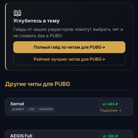
📖
Углубитесь в тему
Гайды от наших редакторов помогут выбрать чит и
не словить бан в PUBG:
Полный гайд по читам для PUBG
→
Рейтинг лучших читов для PUBG
→
Другие читы для PUBG
Xernel
от 485 ₽
AIMBOT
ESP
SPOOFER
Подробнее
→
AEGIS Full
от 350 ₽