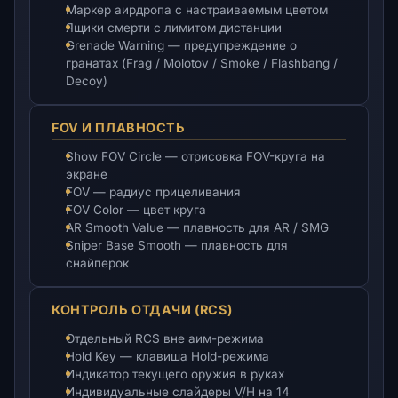
Маркер аирдропа с настраиваемым цветом
Ящики смерти с лимитом дистанции
Grenade Warning — предупреждение о
гранатах (Frag / Molotov / Smoke / Flashbang /
Decoy)
FOV И ПЛАВНОСТЬ
Show FOV Circle — отрисовка FOV-круга на
экране
FOV — радиус прицеливания
FOV Color — цвет круга
AR Smooth Value — плавность для AR / SMG
Sniper Base Smooth — плавность для
снайперок
КОНТРОЛЬ ОТДАЧИ (RCS)
Отдельный RCS вне аим-режима
Hold Key — клавиша Hold-режима
Индикатор текущего оружия в руках
Индивидуальные слайдеры V/H на 14