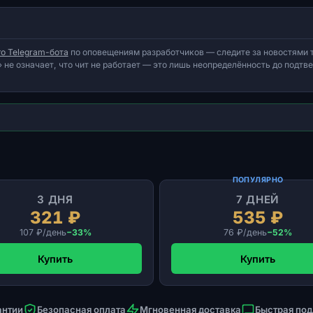
о Telegram-бота
по оповещениям разработчиков — следите за новостями т
 не означает, что чит не работает — это лишь неопределённость до подт
ПОПУЛЯРНО
3 ДНЯ
7 ДНЕЙ
321 ₽
535 ₽
107 ₽/день
−33%
76 ₽/день
−52%
Купить
Купить
антии
Безопасная оплата
Мгновенная доставка
Быстрая по