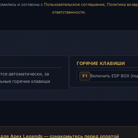
комились и согласны с
Пользовательское соглашение
,
Политика возвр
ответственности
.
ГОРЯЧИЕ КЛАВИШИ
тся автоматически, за
Включить ESP BOX (по
F1
льные горячие клавиши
e для Apex Legends — ознакомьтесь перед оплатой