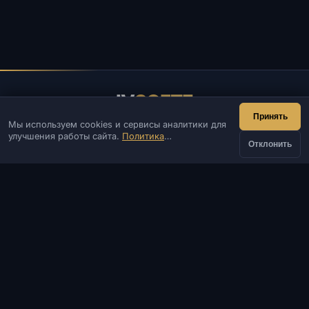
IV
SOFTE
Принять
Мы используем cookies и сервисы аналитики для
IVSOFTE — магазин программного обеспечения.
улучшения работы сайта.
Политика
Оказываем услуги запуска и установки ПО.
Отклонить
конфиденциальности
КОНТАКТЫ
от
Админ
Чат
Новости
Discord
Купить
209 ₽
Email
Разработка сайтов и ботов