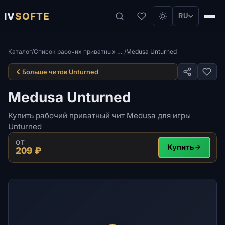
IV
SOFTE
RU
Каталог
/
Список рабочих приватных читов для игры Unturned
/
Medusa Unturned
Больше читов Unturned
Medusa Unturned
Купить рабочий приватный чит Medusa для игры
Unturned
ОТ
Купить
209 ₽