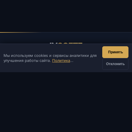
IV
SOFTE
Принять
Мы используем cookies и сервисы аналитики для
IVSOFTE — магазин программного обеспечения.
улучшения работы сайта.
Политика
Оказываем услуги запуска и установки ПО.
Отклонить
конфиденциальности
КОНТАКТЫ
от
Админ
Чат
Новости
Discord
Купить
150 ₽
Email
Разработка сайтов и ботов