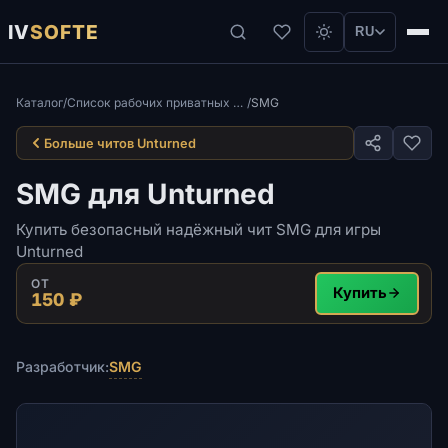
IV
SOFTE
RU
Каталог
/
Список рабочих приватных читов для игры Unturned
/
SMG
Больше читов Unturned
SMG для Unturned
Купить безопасный надёжный чит SMG для игры
Unturned
ОТ
Купить
150 ₽
SMG
Разработчик: