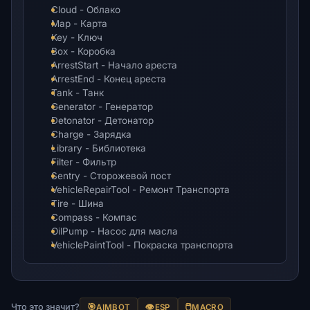
Cloud - Облако
Map - Карта
Key - Ключ
Box - Коробка
ArrestStart - Начало ареста
ArrestEnd - Конец ареста
Tank - Танк
Generator - Генератор
Detonator - Детонатор
Charge - Зарядка
Library - Библиотека
Filter - Фильтр
Sentry - Сторожевой пост
VehicleRepairTool - Ремонт Транспорта
Tire - Шина
Compass - Компас
OilPump - Насос для масла
VehiclePaintTool - Покраска транспорта
Что это значит?
🎯
👁️
🖱️
AIMBOT
ESP
MACRO