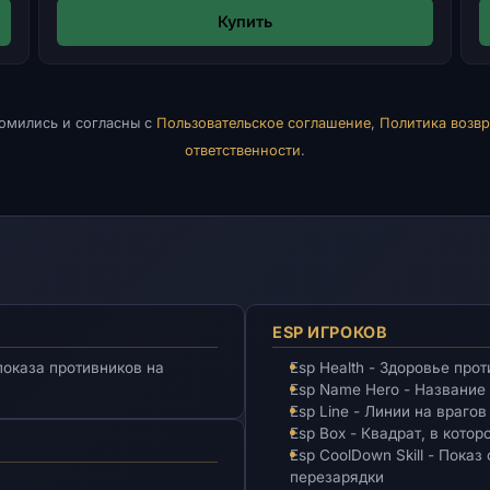
Купить
комились и согласны с
Пользовательское соглашение
,
Политика возвр
ответственности
.
ESP ИГРОКОВ
оказа противников на
Esp Health - Здоровье про
Esp Name Hero - Название
Esp Line - Линии на врагов
Esp Box - Квадрат, в кото
Esp CoolDown Skill - Пока
перезарядки