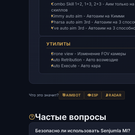
Combo Skill 1+2, 1+3, 2+3 - Аим только
скиллов
Kimmy auto aim - Автоаим на Кимми
Pharsa auto aim 3rd - Автоаим на 3 спо
Yve auto aim 3rd - Автоаим на 3 способн
УТИЛИТЫ
Drone view - Изменение FOV камеры
Auto Retribution - Авто возмездие
Auto Execute - Авто кара
Что это значит?
🎯
👁️
📡
AIMBOT
ESP
RADAR
Частые вопросы
Безопасно ли использовать Senjumla Ml?