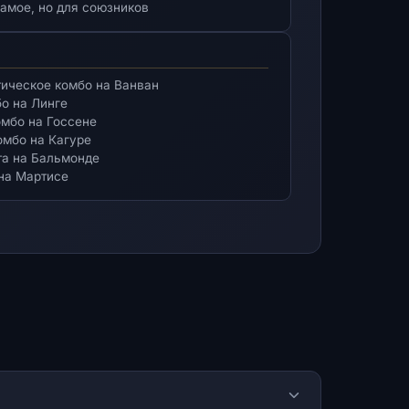
 самое, но для союзников
тическое комбо на Ванван
бо на Линге
омбо на Госсене
омбо на Кагуре
ьта на Бальмонде
а на Мартисе