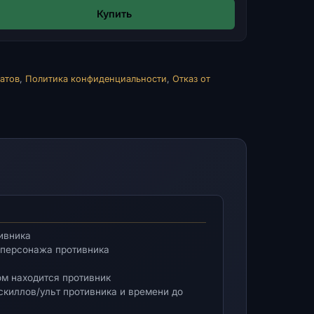
Купить
атов
,
Политика конфиденциальности
,
Отказ от
тивника
 персонажа противника
ром находится противник
з скиллов/ульт противника и времени до