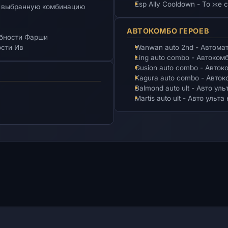
Esp Ally Cooldown - То же
 на выбранную комбинацию
АВТОКОМБО ГЕРОЕВ
собности Фарши
ости Ив
Wanwan auto 2nd - Автома
Ling auto combo - Автоком
Gusion auto combo - Авток
Kagura auto combo - Авток
Balmond auto ult - Авто ул
Martis auto ult - Авто ульт