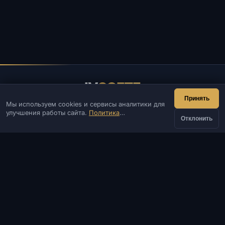
IV
SOFTE
Принять
Мы используем cookies и сервисы аналитики для
IVSOFTE — магазин программного обеспечения.
улучшения работы сайта.
Политика
Оказываем услуги запуска и установки ПО.
Отклонить
конфиденциальности
КОНТАКТЫ
от
Админ
Чат
Новости
Discord
Купить
348 ₽
Email
Разработка сайтов и ботов