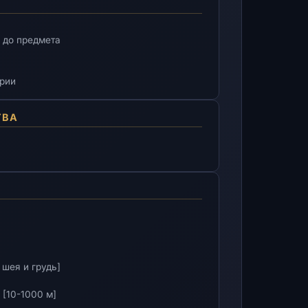
 до предмета
ории
ТВА
 шея и грудь]
 [10-1000 м]