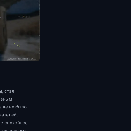
ы, стал
разным
 ещё не было
вателей.
не спокойное
тоин вашего