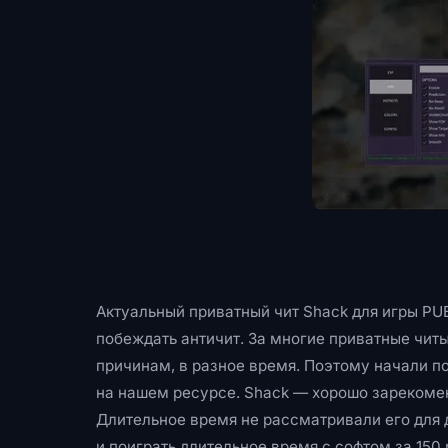
Актуальный приватный чит Shack для игры PUB
побеждать античит. За многие приватные читы
причинам, в разное время. Поэтому начали п
на нашем ресурсе. Shack — хорошо зарекомен
Длительное время не рассматривали его для 
и поиграть длительное время с софтом за 150 