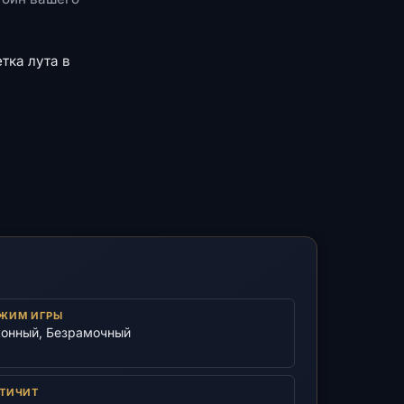
тка лута в
ЖИМ ИГРЫ
онный, Безрамочный
ТИЧИТ