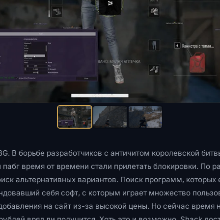
<
>
G. В борьбе разработчиков с античитом королевской битв
 пабг время от времени стали прилетать блокировки. По 
оиск альтернативных вариантов. Поиск программ, которых
довавший себя софт, с которым играет множество пользо
добавления на сайт из-за высокой цены. Но сейчас время 
рублей вряд ли получится. Хоть это и возможно. Shack дос