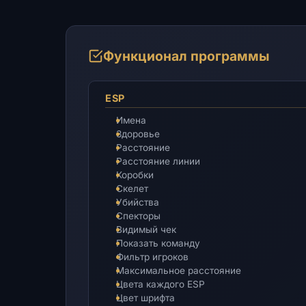
Функционал программы
ESP
Имена
Здоровье
Расстояние
Расстояние линии
Коробки
Скелет
Убийства
Спекторы
Видимый чек
Показать команду
Фильтр игроков
Максимальное расстояние
Цвета каждого ESP
Цвет шрифта