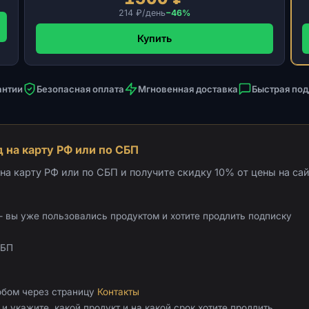
214 ₽/день
−46%
Купить
антии
Безопасная оплата
Мгновенная доставка
Быстрая по
 на карту РФ или по СБП
а карту РФ или по СБП и получите скидку 10% от цены на сай
 вы уже пользовались продуктом и хотите продлить подписку
СБП
обом через страницу
Контакты
и укажите, какой продукт и на какой срок хотите продлить