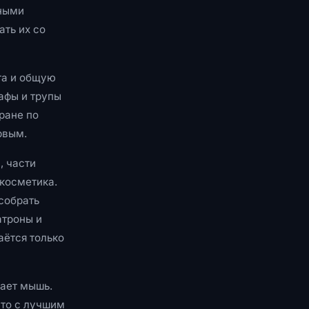
тными
ать их со
та и общую
афы и трупы
ране по
рвым.
, части
 косметика.
собрать
атроны и
аётся только
гает мышь.
сто с лучшим