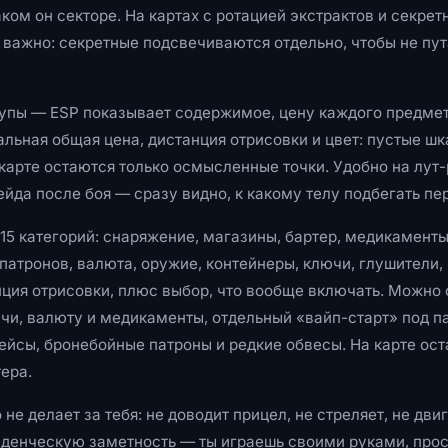
аком он секторе. На картах с ротацией экстрактов и секре
важно: секретные подсвечиваются отдельно, чтобы не пут
трупы — ESP показывает содержимое, цену каждого предме
льная общая цена, дистанция отрисовки и цвет: пустые шк
 карте остаются только осмысленные точки. Удобно на лут-
йда после боя — сразу видно, к какому телу подбегать пе
15 категорий: снаряжение, магазины, бартер, медикаменты
 патронов, валюта, оружие, контейнеры, ключи, глушители,
ция отрисовки, плюс выбор, что вообще включать. Можно 
ючи, валюту и медикаменты, отдельный «вайп-старт» под п
ейсы, бронебойные патроны и редкие обвесы. На карте ост
тера.
не делает за тебя: не доводит прицел, не стреляет, не дви
еденческую заметность — ты играешь своими руками, про