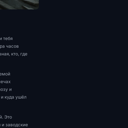
и тебя
ара часов
ная, кто, где
уемой
лечах
позу и
 и куда ушёл
й. Это
ы и заводские