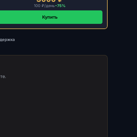
100 ₽/день
−75%
Купить
ддержка
те.