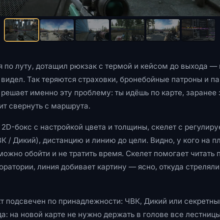
 по луту, дотащил рюкзак с термой и кейсом до выхода — 
е видел. Так теряются страховки, бронебойные патроны и п
 решает именно эту проблему: ты идёшь по карте, заранее з
ит свернуть с маршрута.
: 2D-бокс с настройкой цвета и толщины, скелет с регулир
ВК / Дикий), дистанцию и линию до цели. Видно, у кого на п
можно обойти и не тратить время. Скелет помогает читать 
ратории, линия добивает картину — ясно, откуда стреляли
 подсвечен по принадлежности: ЧВК, Дикий или секретны
: на новой карте не нужно держать в голове все лестниц