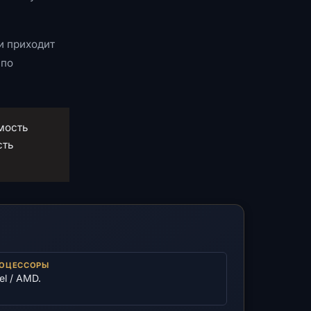
и приходит
 по
мость
сть
ОЦЕССОРЫ
tel / AMD.