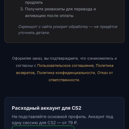
продлить
Получите реквизиты для перевода и
активацию после оплаты
Скриншот с сайта ускорит обработку — не придётся
уточнять детали.
Оформляя заказ, вы подтверждаете, что ознакомились и
согласны с
Пользовательское соглашение
,
Политика
возвратов
,
Политика конфиденциальности
,
Отказ от
ответственности
.
Расходный аккаунт для CS2
Не подставляйте основной профиль. Аккаунт под
одну сессию для CS2 — от 79 ₽.