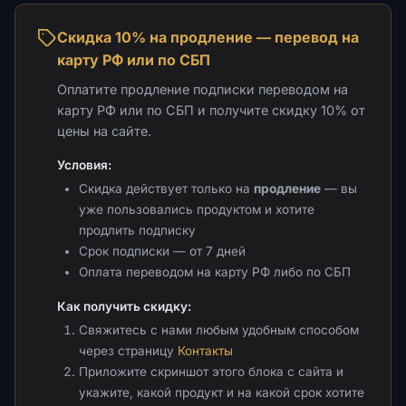
Скидка 10% на продление — перевод на
карту РФ или по СБП
Оплатите продление подписки переводом на
карту РФ или по СБП и получите скидку 10% от
цены на сайте.
Условия:
Скидка действует только на
продление
— вы
уже пользовались продуктом и хотите
продлить подписку
Срок подписки — от 7 дней
Оплата переводом на карту РФ либо по СБП
Как получить скидку:
Свяжитесь с нами любым удобным способом
через страницу
Контакты
Приложите скриншот этого блока с сайта и
укажите, какой продукт и на какой срок хотите