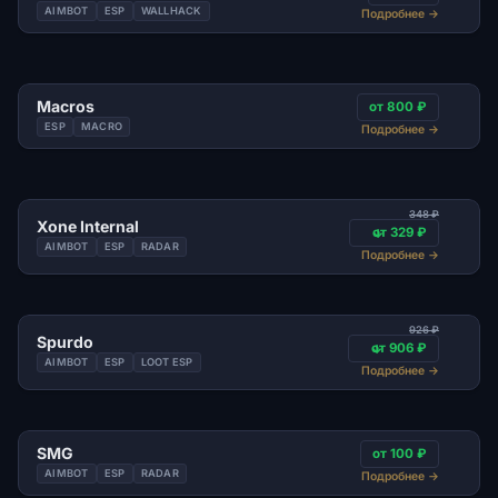
AIMBOT
ESP
WALLHACK
Подробнее
→
Macros
от 800 ₽
ESP
MACRO
Подробнее
→
348 ₽
Xone Internal
от 329 ₽
AIMBOT
ESP
RADAR
Подробнее
→
926 ₽
Spurdo
от 906 ₽
AIMBOT
ESP
LOOT ESP
Подробнее
→
SMG
от 100 ₽
AIMBOT
ESP
RADAR
Подробнее
→