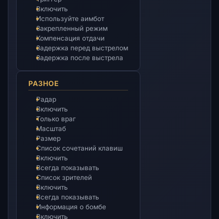
Включить
Используйте аимбот
Закрепленный режим
Компенсация отдачи
Задержка перед выстрелом
Задержка после выстрела
РАЗНОЕ
Радар
Включить
Только враг
Масштаб
Размер
Список сочетаний клавиш
Включить
Всегда показывать
Список зрителей
Включить
Всегда показывать
Информация о бомбе
Включить