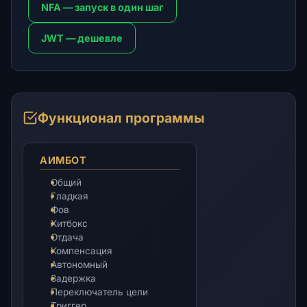
NFA — запуск в один шаг
JWT — дешевле
Функционал программы
АИМБОТ
Общий
Гладкая
Фов
Хитбокс
Отдача
Компенсация
Автономный
Задержка
Переключатель цели
Триггер