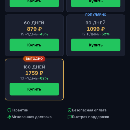
Купить
Купить
ПОПУЛЯРНО
60 ДНЕЙ
90 ДНЕЙ
879 ₽
1099 ₽
15 ₽/день
−43%
12 ₽/день
−52%
Купить
Купить
ВЫГОДНО
180 ДНЕЙ
1759 ₽
10 ₽/день
−62%
Купить
Гарантии
Безопасная оплата
Мгновенная доставка
Быстрая поддержка