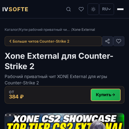
IV
SOFTE
RU
Каталог
/
Купи рабочий приватный чит для игры Counter-Strike 2
/
Xone External
Больше читов Counter-Strike 2
Xone External для Counter-
Strike 2
Рабочий приватный чит XONE External для игры
Counter-Strike 2
ОТ
Купить
384 ₽