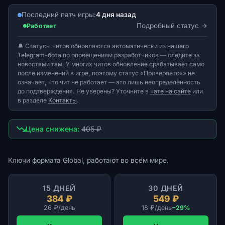
Последний патч игры:
4 дня назад
Подробный статус
Работает
🔔 Статусы читов обновляются автоматически из
нашего
Telegram-бота
по оповещениям разработчиков — следите за
новостями там. У многих читов обновление срабатывает само
после изменений в игре, поэтому статус «Проверяется» не
означает, что чит не работает — это лишь неопределённость
до подтверждения. Не уверены? Уточните в
чате на сайте
или
в разделе
Контакты
.
Цена снижена:
405 ₽
Ключи формата Global, работают во всём мире.
15 ДНЕЙ
30 ДНЕЙ
384 ₽
549 ₽
26 ₽/день
18 ₽/день
−29%