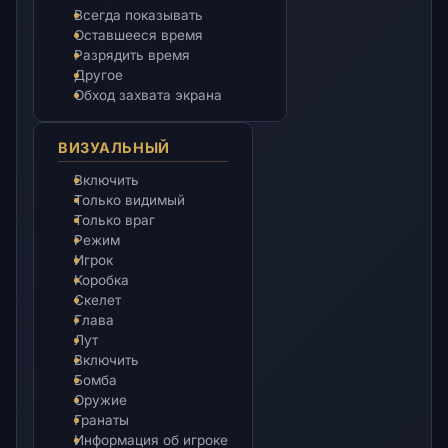
Всегда показывать
Оставшееся время
Разрядить время
Другое
Обход захвата экрана
ВИЗУАЛЬНЫЙ
Включить
Только видимый
Только враг
Режим
Игрок
Коробка
Скелет
Глава
Лут
Включить
Бомба
Оружие
Гранаты
Информация об игроке