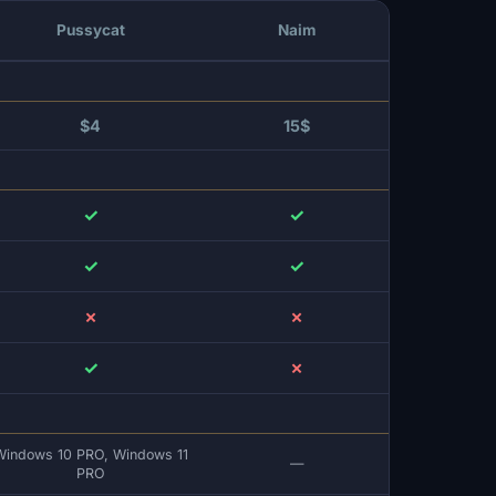
Pussycat
Naim
$4
15$
✓
✓
✓
✓
✗
✗
✓
✗
Windows 10 PRO, Windows 11
—
PRO