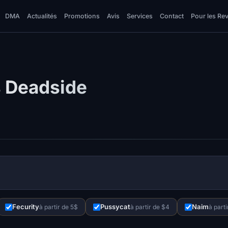
DMA
Actualités
Promotions
Avis
Services
Contact
Pour les Re
s Deadside
Fecurity
Pussycat
Naim
à partir de 5$
à partir de $4
à parti