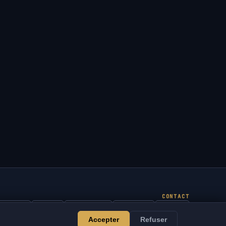
CONTACT
Admin
Chat
Actualités
Discord
Email
Accepter
Refuser