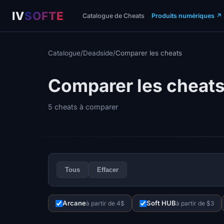
IV
SOFTE
Catalogue de Cheats
Produits numériques
↗
Catalogue
/
Deadside
/
Comparer les cheats
Comparer les cheat
5 cheats à comparer
Tous
Effacer
Arcane
Soft HUB
à partir de 4$
à partir de $3