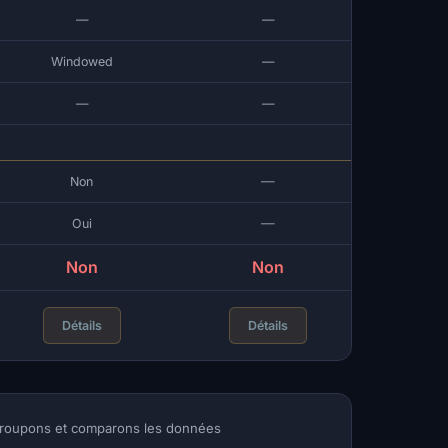
—
—
Windowed
—
—
—
—
Non
—
Oui
Non
Non
Détails
Détails
regroupons et comparons les données