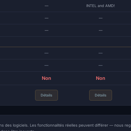
—
INTEL and AMD!
—
—
—
—
—
—
—
—
Non
Non
Détails
Détails
ns des logiciels. Les fonctionnalités réelles peuvent différer — nous 