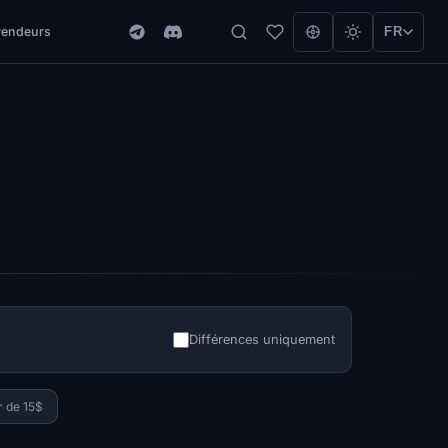
vendeurs
FR
Différences uniquement
r de 15$