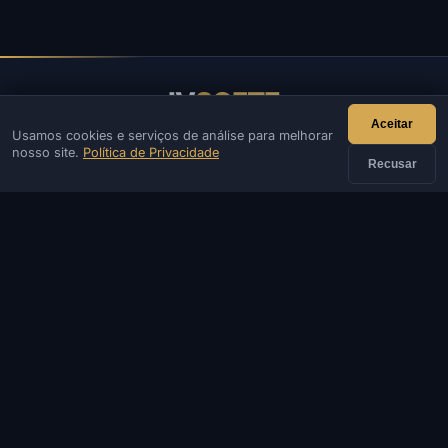
IV
SOFTE
Aceitar
Usamos cookies e serviços de análise para melhorar
IVSOFTE — loja de software. Fornecemos serviços de
nosso site.
Política de Privacidade
instalação e inicialização de software.
Recusar
CONTATO
Admin
Chat
Notícias
Discord
Email
Desenvolvimento de sites e bots
CATÁLOGO
JOGOS POPULARES