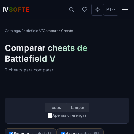
IV
SOFTE
PT
Catálogo
/
Battlefield V
/
Comparar Cheats
Comparar cheats de
Battlefield V
2 cheats para comparar
Todos
Limpar
Apenas diferenças
Fecurity
Naim
a partir de 8$
a partir de 15$