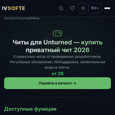
IV
SOFTE
RU
Каталог
/
Unturned
/
Читы
Читы для Unturned — купить
приватный чит 2026
6 приватных читов от проверенных разработчиков.
Регулярные обновления, техподдержка, моментальная
выдача ключа.
от 2$
Перейти в каталог →
Доступные функции