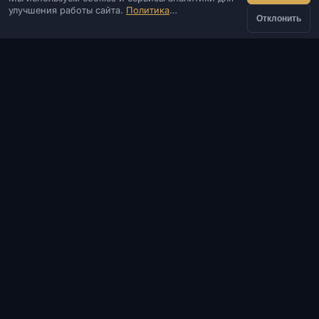
IVSOFTE — магазин программного обеспечения.
улучшения работы сайта.
Политика
Оказываем услуги запуска и установки ПО.
Отклонить
конфиденциальности
КОНТАКТЫ
Админ
Чат
Новости
Discord
Email
Разработка сайтов и ботов
КАТАЛОГ
ПОПУЛЯРНЫЕ ИГРЫ
ИНФОРМАЦИЯ
ПОМОЩЬ И ОПЛАТА