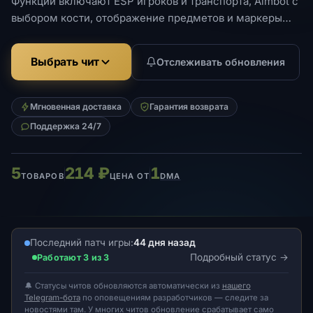
Функции включают ESP игроков и транспорта, Aimbot с
выбором кости, отображение предметов и маркеры
дистанции.
Выбрать чит
Отслеживать обновления
Мгновенная доставка
Гарантия возврата
Поддержка 24/7
5
214 ₽
1
ТОВАРОВ
ЦЕНА ОТ
DMA
Последний патч игры:
44 дня назад
Подробный статус
Работают 3 из 3
🔔 Статусы читов обновляются автоматически из
нашего
Telegram-бота
по оповещениям разработчиков — следите за
новостями там. У многих читов обновление срабатывает само