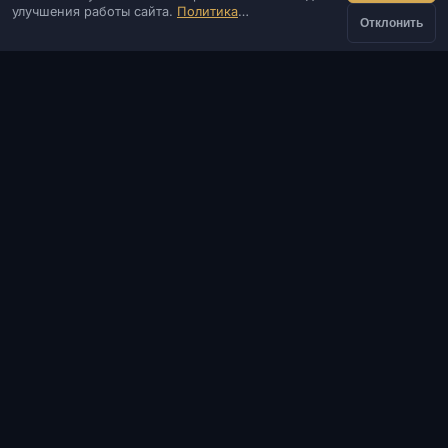
улучшения работы сайта.
Политика
Оказываем услуги запуска и установки ПО.
Отклонить
конфиденциальности
КОНТАКТЫ
Админ
Чат
Новости
Discord
Email
Разработка сайтов и ботов
КАТАЛОГ
ПОПУЛЯРНЫЕ ИГРЫ
ИНФОРМАЦИЯ
ПОМОЩЬ И ОПЛАТА