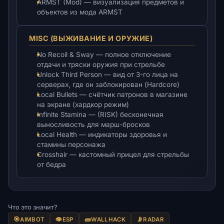
ARMST (Mod) — визуализация предметов и
объектов из мода ARMST
MISC (ВЫЖИВАНИЕ И ОРУЖИЕ)
No Recoil & Sway — полное отключение
отдачи и тряски оружия при стрельбе
Unlock Third Person — вид от 3-го лица на
серверах, где он заблокирован (Hardcore)
Local Bullets — счётчик патронов в магазине
на экране (хардкор режим)
Infinite Stamina — (RISK) бесконечная
выносливость для марш-бросков
Local Health — индикаторы здоровья и
стамины персонажа
Crosshair — кастомный прицел для стрельбы
от бедра
Что это значит?
🎯
👁️
🧱
📡
AIMBOT
ESP
WALLHACK
RADAR