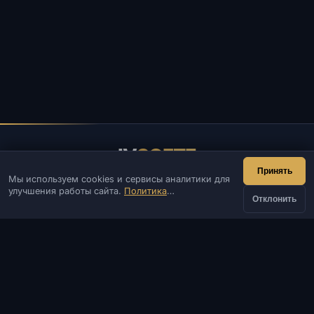
IV
SOFTE
Принять
Мы используем cookies и сервисы аналитики для
IVSOFTE — магазин программного обеспечения.
улучшения работы сайта.
Политика
Оказываем услуги запуска и установки ПО.
Отклонить
конфиденциальности
КОНТАКТЫ
от
Админ
Чат
Новости
Discord
Купить
350 ₽
Email
Разработка сайтов и ботов