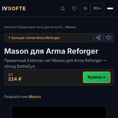
IV
SOFTE
RU
Каталог
/
Приватные читы для Arma Reforger
/
Mason
Больше читов Arma Reforger
Mason для Arma Reforger
Приватный External-чит Mason для Arma Reforger —
обход BattleEye
ОТ
Купить
214 ₽
Mason
Разработчик: