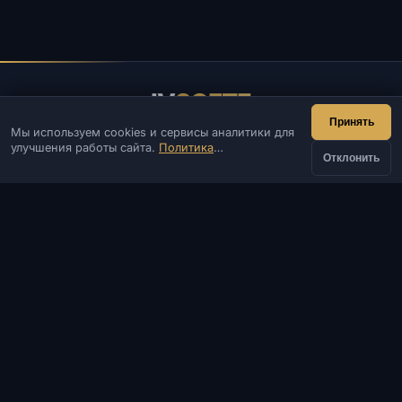
IV
SOFTE
Принять
Мы используем cookies и сервисы аналитики для
IVSOFTE — магазин программного обеспечения.
улучшения работы сайта.
Политика
Оказываем услуги запуска и установки ПО.
Отклонить
конфиденциальности
КОНТАКТЫ
от
Админ
Чат
Новости
Discord
Купить
214 ₽
Email
Разработка сайтов и ботов
КАТАЛОГ