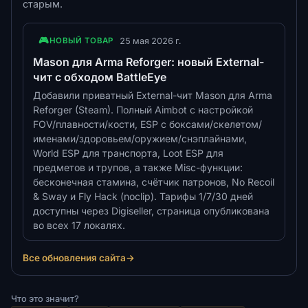
старым.
🎮
25 мая 2026 г.
НОВЫЙ ТОВАР
Mason для Arma Reforger: новый External-
чит с обходом BattleEye
Добавили приватный External-чит Mason для Arma
Reforger (Steam). Полный Aimbot с настройкой
FOV/плавности/кости, ESP с боксами/скелетом/
именами/здоровьем/оружием/снэплайнами,
World ESP для транспорта, Loot ESP для
предметов и трупов, а также Misc-функции:
бесконечная стамина, счётчик патронов, No Recoil
& Sway и Fly Hack (noclip). Тарифы 1/7/30 дней
доступны через Digiseller, страница опубликована
во всех 17 локалях.
Все обновления сайта
→
Что это значит?