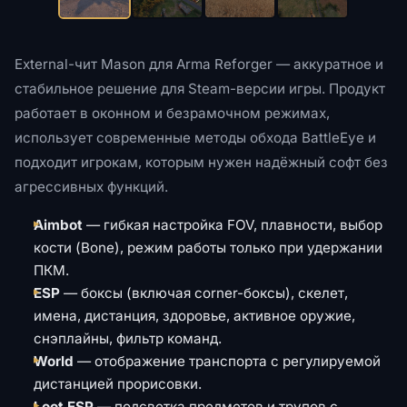
External-чит Mason для Arma Reforger — аккуратное и
стабильное решение для Steam-версии игры. Продукт
работает в оконном и безрамочном режимах,
использует современные методы обхода BattleEye и
подходит игрокам, которым нужен надёжный софт без
агрессивных функций.
Aimbot
— гибкая настройка FOV, плавности, выбор
кости (Bone), режим работы только при удержании
ПКМ.
ESP
— боксы (включая corner-боксы), скелет,
имена, дистанция, здоровье, активное оружие,
снэплайны, фильтр команд.
World
— отображение транспорта с регулируемой
дистанцией прорисовки.
Loot ESP
— подсветка предметов и трупов с