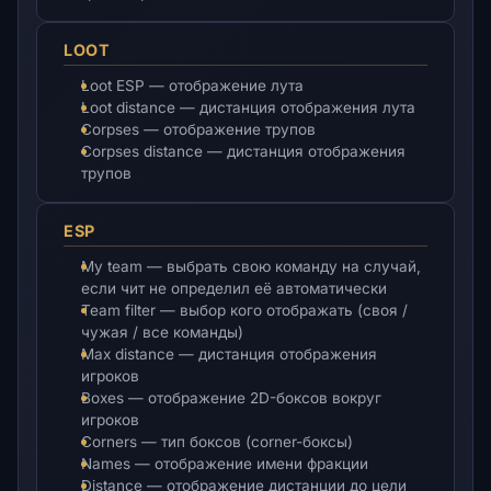
LOOT
Loot ESP — отображение лута
Loot distance — дистанция отображения лута
Corpses — отображение трупов
Corpses distance — дистанция отображения
трупов
ESP
My team — выбрать свою команду на случай,
если чит не определил её автоматически
Team filter — выбор кого отображать (своя /
чужая / все команды)
Max distance — дистанция отображения
игроков
Boxes — отображение 2D-боксов вокруг
игроков
Corners — тип боксов (corner-боксы)
Names — отображение имени фракции
Distance — отображение дистанции до цели