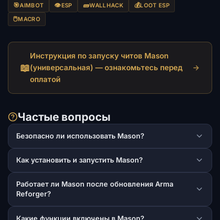
🎯
👁️
🧱
💰
AIMBOT
ESP
WALLHACK
LOOT ESP
🖱️
MACRO
Инструкция по запуску читов Mason
📖
(универсальная) — ознакомьтесь перед
→
оплатой
Частые вопросы
Безопасно ли использовать Mason?
Как установить и запустить Mason?
Работает ли Mason после обновления Arma
Reforger?
Какие функции включены в Mason?