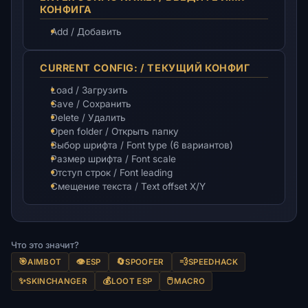
КОНФИГА
Add / Добавить
CURRENT CONFIG: / ТЕКУЩИЙ КОНФИГ
Load / Загрузить
Save / Сохранить
Delete / Удалить
Open folder / Открыть папку
Выбор шрифта / Font type (6 вариантов)
Размер шрифта / Font scale
Отступ строк / Font leading
Смещение текста / Text offset X/Y
Что это значит?
🎯
👁️
🔄
💨
AIMBOT
ESP
SPOOFER
SPEEDHACK
✨
💰
🖱️
SKINCHANGER
LOOT ESP
MACRO