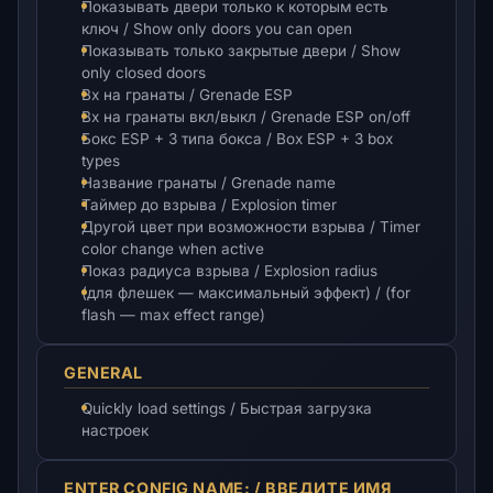
Показывать двери только к которым есть
ключ / Show only doors you can open
Показывать только закрытые двери / Show
only closed doors
Вх на гранаты / Grenade ESP
Вх на гранаты вкл/выкл / Grenade ESP on/off
Бокс ESP + 3 типа бокса / Box ESP + 3 box
types
Название гранаты / Grenade name
Таймер до взрыва / Explosion timer
Другой цвет при возможности взрыва / Timer
color change when active
Показ радиуса взрыва / Explosion radius
(для флешек — максимальный эффект) / (for
flash — max effect range)
GENERAL
Quickly load settings / Быстрая загрузка
настроек
ENTER CONFIG NAME: / ВВЕДИТЕ ИМЯ