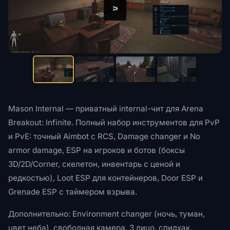
<
>
Mason Internal — приватный internal-чит для Arena
Breakout: Infinite. Полный набор инструментов для PvP
и PvE: точный Aimbot с RCS, Damage changer и No
armor damage, ESP на игроков и ботов (боксы
3D/2D/Corner, скелетон, инвентарь с ценой и
редкостью), Loot ESP для контейнеров, Door ESP и
Grenade ESP с таймером взрыва.
Дополнительно: Environment changer (ночь, туман,
цвет неба), свободная камера, 3 лицо, спидхак,