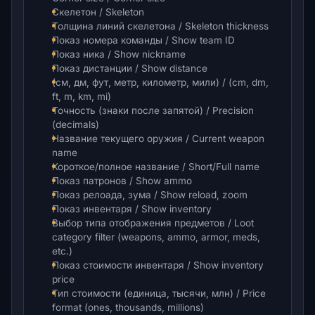
Скелетон / Skeleton
Толщина линий скелетона / Skeleton thickness
Показ номера команды / Show team ID
Показ ника / Show nickname
Показ дистанции / Show distance
(см, дм, фут, метр, километр, мили) / (cm, dm,
ft, m, km, mi)
Точность (знаки после запятой) / Precision
(decimals)
Название текущего оружия / Current weapon
name
Короткое/полное название / Short/Full name
Показ патронов / Show ammo
Показ релоада, зума / Show reload, zoom
Показ инвентаря / Show inventory
Выбор типа отображения предметов / Loot
category filter (weapons, ammo, armor, meds,
etc.)
Показ стоимости инвентаря / Show inventory
price
Тип стоимости (единица, тысячи, млн) / Price
format (ones, thousands, millions)