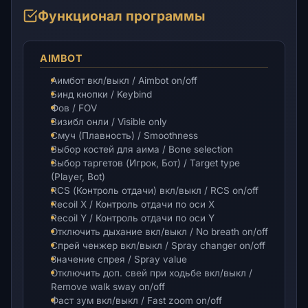
Функционал программы
AIMBOT
Аимбот вкл/выкл / Aimbot on/off
Бинд кнопки / Keybind
Фов / FOV
Визибл онли / Visible only
Смуч (Плавность) / Smoothness
Выбор костей для аима / Bone selection
Выбор таргетов (Игрок, Бот) / Target type
(Player, Bot)
RCS (Контроль отдачи) вкл/выкл / RCS on/off
Recoil X / Контроль отдачи по оси X
Recoil Y / Контроль отдачи по оси Y
Отключить дыхание вкл/выкл / No breath on/off
Спрей ченжер вкл/выкл / Spray changer on/off
Значение спрея / Spray value
Отключить доп. свей при ходьбе вкл/выкл /
Remove walk sway on/off
Фаст зум вкл/выкл / Fast zoom on/off