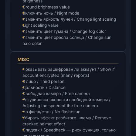
brightness
Ground brightness value
Включить ночь / Night mode
Изменить яркость лучей / Change light scaling
Light scaling value
Изменить цвет тумана / Change fog color
Изменить цвет ореола солнца / Change sun
halo color
MISC
Показывать зашифрован ли аккаунт / Show if
account encrypted (many reports)
3 лицо / Third person
Дальность / Distance
Свободная камера / Free camera
Регулировка скорости свободной камеры /
Adjusting the speed of the free camera
Но флеш/стан / No flash/stun
Убирать эффект разбитого шлема / Remove
cracked helmet effect
Спидхак / Speedhack — риск функция, только
на мувемент