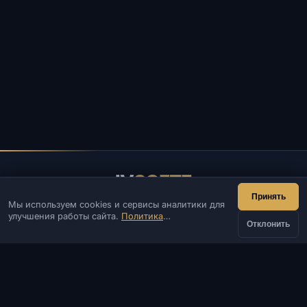
IV
SOFTE
Принять
Мы используем cookies и сервисы аналитики для
IVSOFTE — магазин программного обеспечения.
улучшения работы сайта.
Политика
Оказываем услуги запуска и установки ПО.
Отклонить
конфиденциальности
КОНТАКТЫ
Админ
Чат
Новости
Discord
Email