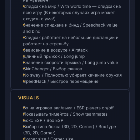
Спидхак на мир / With world time — спидхак на
всю игру (В некоторых случаях игра может
сходить с ума!)
Значение спидхака и бинд / Speedhack value
and bind
Спидхак работает на небольшие дистанции и
работает на стрельбу
Зависание в воздухе / Airstack
Длинный прыжок / Long jump
Значение скорости прыжка / Long jump value
SkinChanger / Выбор скинов
No sway / Полностью убирает качание оружия
SpeedHack / Быстрое перемещение
VISUALS
Вх на игроков вкл/выкл / ESP players on/off
Показывать тимейтов / Show teammates
Бокс ESP / Box ESP
Выбор типа бокса (3D, 2D, Corner) / Box type
(3D, 2D, Corner)
Corner size / Corner size