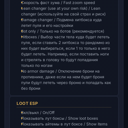
Скорость фаст зума / Fast zoom speed
Lean changer (use at your own risk) / Lean
changer (используйте на свой страх и риск)
Damage changer / Подмена хитбокса куда
летит пуля и его настройки
Bot only / Только на ботов (рекомендуется)
Hitboxes / Выбор части тела куда будет лететь
пуля, если ставить 2 хитбокса то рандомно из
них будет выбираться, если 1 то только в него
будет лететь. Например, если поставить ноги
и стрелять в голову то будут попадания
только по ногам
No armor damage / Отключение брони на
противнике, даже если на нем будет броня
пули будут лететь через броню и попадать как
без брони
LOOT ESP
Вкл/выкл / On/Off
Показывать лут боксы / Show loot boxes
Показывать айтемы в лут боксе / Show items