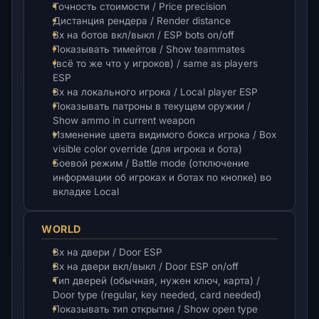
Точность стоимости / Price precision
Дистанция рендера / Render distance
Вх на ботов вкл/выкл / ESP bots on/off
Показывать тимейтов / Show teammates
(всё то же что у игроков) / same as players
ESP
Вх на локального игрока / Local player ESP
Показывать патроны в текущем оружии /
Show ammo in current weapon
Изменение цвета видимого бокса игрока / Box
visible color override (для игрока и бота)
Боевой режим / Battle mode (отключение
информации об игроках и ботах по кнопке) во
вкладке Local
WORLD
Вх на двери / Door ESP
Вх на двери вкл/выкл / Door ESP on/off
Тип дверей (обычная, нужен ключ, карта) /
Door type (regular, key needed, card needed)
Показывать тип открытия / Show open type