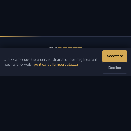
IV
SOFTE
Accettare
Utilizziamo cookie e servizi di analisi per migliorare il
IVSOFTE — negozio di software. Forniamo servizi di
nostro sito web.
politica sulla riservatezza
installazione e lancio di software.
Declino
CONTATTI
Ammin
Chiacchierata
Notizia
Discord
Email
Sviluppo di siti e bot