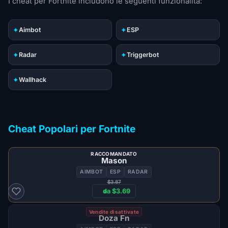
I cheat per Fortnite includono le seguenti funzionalità:
✦
✦
Aimbot
ESP
✦
✦
Radar
Triggerbot
✦
Wallhack
Cheat Popolari per Fortnite
RACCOMANDATO
Mason
AIMBOT
ESP
RADAR
$3.87
da $3.69
Vendite disattivate
Doza Fn