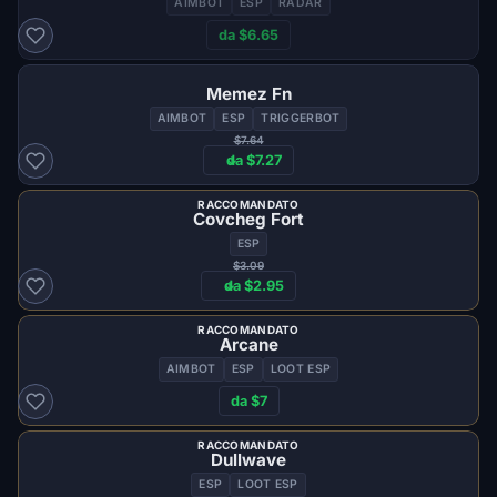
AIMBOT
ESP
RADAR
da $6.65
Memez Fn
AIMBOT
ESP
TRIGGERBOT
$7.64
da $7.27
RACCOMANDATO
Covcheg Fort
ESP
$3.09
da $2.95
RACCOMANDATO
Arcane
AIMBOT
ESP
LOOT ESP
da $7
RACCOMANDATO
Dullwave
ESP
LOOT ESP