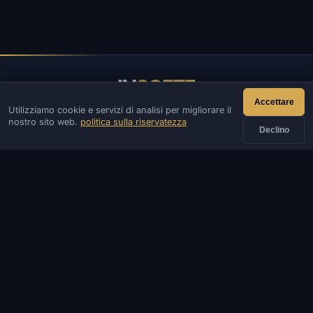
IV
SOFTE
Accettare
Utilizziamo cookie e servizi di analisi per migliorare il
IVSOFTE — negozio di software. Forniamo servizi di
nostro sito web.
politica sulla riservatezza
installazione e lancio di software.
Declino
CONTATTI
Ammin
Chiacchierata
Notizia
Discord
Email
Sviluppo di siti e bot
CATALOGARE