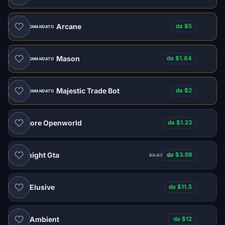
Arcane
da $5
RACCOMANDATO
Mason
da $1.84
RACCOMANDATO
Majestic Trade Bot
da $2
RACCOMANDATO
Unicore Openworld
da $1.23
Midnight Gta
da $3.69
$3.87
Elusive
da $11.5
DMA
Ambient
da $12
DMA