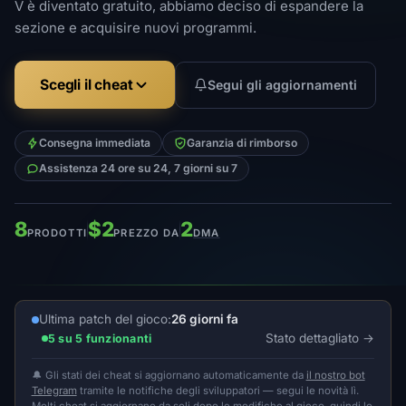
V è diventato gratuito, abbiamo deciso di espandere la
sezione e acquisire nuovi programmi.
Scegli il cheat
Segui gli aggiornamenti
Consegna immediata
Garanzia di rimborso
Assistenza 24 ore su 24, 7 giorni su 7
8
$2
2
PRODOTTI
PREZZO DA
DMA
Ultima patch del gioco:
26 giorni fa
Stato dettagliato
5 su 5 funzionanti
🔔 Gli stati dei cheat si aggiornano automaticamente da
il nostro bot
Telegram
tramite le notifiche degli sviluppatori — segui le novità lì.
Molti cheat si aggiornano da soli dopo le modifiche al gioco, quindi lo