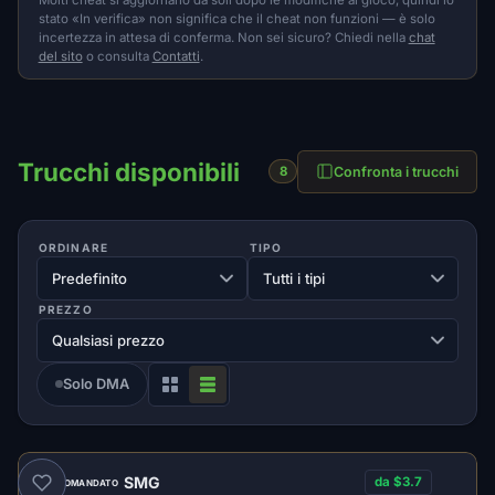
stato «In verifica» non significa che il cheat non funzioni — è solo
incertezza in attesa di conferma. Non sei sicuro? Chiedi nella
chat
del sito
o consulta
Contatti
.
Trucchi disponibili
Confronta i trucchi
8
ORDINARE
TIPO
PREZZO
Solo DMA
SMG
da $3.7
RACCOMANDATO