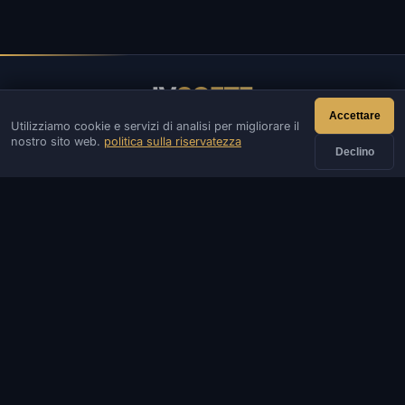
IV
SOFTE
Accettare
Utilizziamo cookie e servizi di analisi per migliorare il
IVSOFTE — negozio di software. Forniamo servizi di
nostro sito web.
politica sulla riservatezza
installazione e lancio di software.
Declino
CONTATTI
Ammin
Chiacchierata
Notizia
Discord
Email
Sviluppo di siti e bot
CATALOGARE