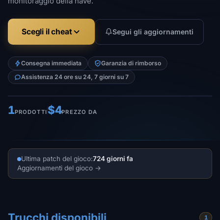
monitoraggio della nave.
Scegli il cheat
Segui gli aggiornamenti
Consegna immediata
Garanzia di rimborso
Assistenza 24 ore su 24, 7 giorni su 7
1
$4
PRODOTTI
PREZZO DA
Ultima patch del gioco:
724 giorni fa
Aggiornamenti del gioco
Trucchi disponibili
1