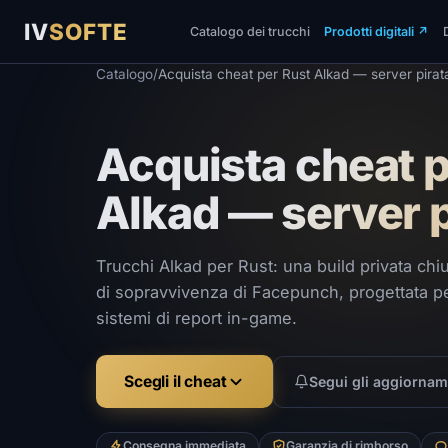
IV
SOFTE
Catalogo dei trucchi
Prodotti digitali
↗
Catalogo
/
Acquista cheat per Rust Alkad — server pirat
Acquista cheat p
Alkad — server p
Trucchi Alkad per Rust: una build privata chiu
di sopravvivenza di Facepunch, progettata pe
sistemi di report in-game.
Scegli il cheat
Segui gli aggiornam
Consegna immediata
Garanzia di rimborso