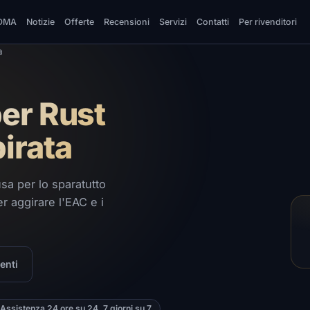
DMA
Notizie
Offerte
Recensioni
Servizi
Contatti
Per rivenditori
a
er Rust
irata
sa per lo sparatutto
r aggirare l'EAC e i
enti
Assistenza 24 ore su 24, 7 giorni su 7