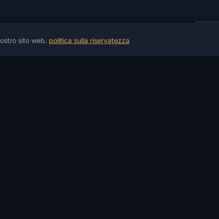
Amm
 nostro sito web.
politica sulla riservatezza
INFORMAZIONI
AIUTO E PAGAMENTO
S
Notizie
Garanzie
S
Notizie sui giochi
Pagamento e consegna
I
Articoli
Pagamento P2P
A
Istruzioni
Scambio di criptovalute
P
Recensioni
Scambiatore di denaro
P
Stato del prodotto
Non funziona?
S
Registro delle modifiche
Servizi
P
FAQ
Contatti
Glossario