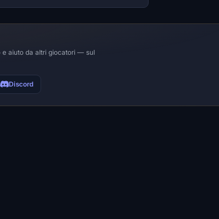
e aiuto da altri giocatori — sul
Discord