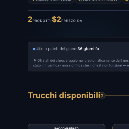
2
$2
PRODOTTI
PREZZO DA
Ultima patch del gioco:
36 giorni fa
🔔 Gli stati dei cheat si aggiornano automaticamente da
il no
stato «In verifica» non significa che il cheat non funzioni — 
Trucchi disponibili
2
RACCOMANDATO