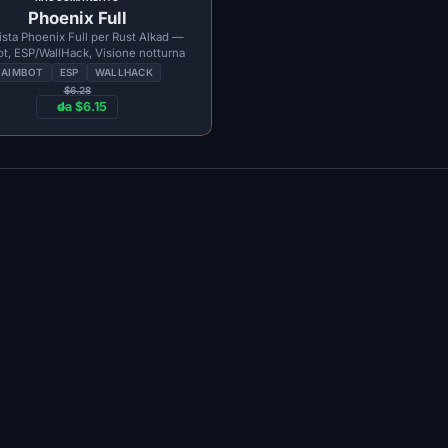
Phoenix Full
sta Phoenix Full per Rust Alkad —
t, ESP/WallHack, Visione notturna
AIMBOT
ESP
WALLHACK
$6.28
da $6.15