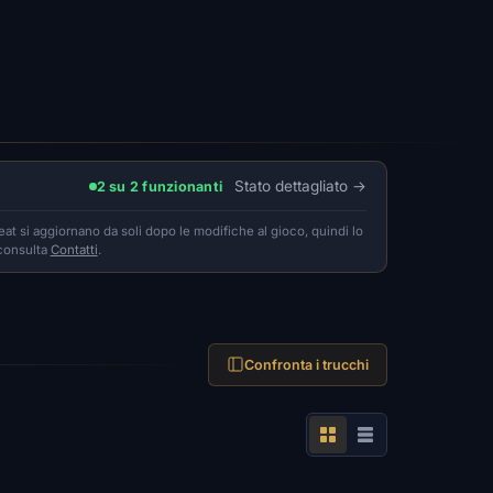
Stato dettagliato
2 su 2 funzionanti
heat si aggiornano da soli dopo le modifiche al gioco, quindi lo
consulta
Contatti
.
Confronta i trucchi