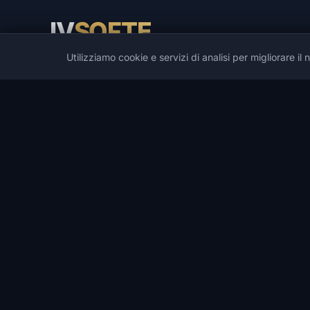
IV
SOFTE
Utilizziamo cookie e servizi di analisi per migliorare il
IVSOFTE — negozio di software. Forniamo servizi di
installazione e lancio di software.
CATALOGARE
GIOCHI POPOLARI
Catalogo
PUBG
Trucchi di gioco
Spoofers
Trucchi DMA
Rust
Sviluppatori
ARC Raiders
Offerte
DayZ
Lista dei desideri
Arena Breakout Infinite
Ricerca
Escape from Tarkov
Apex Legends
Tutti i giochi