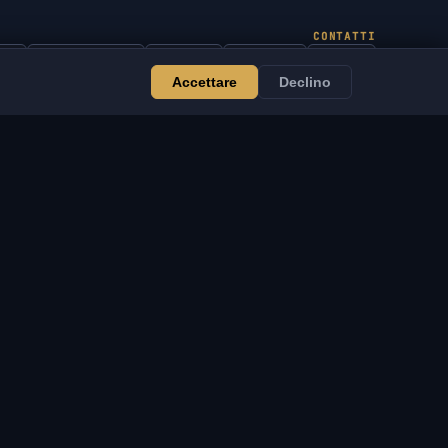
CONTATTI
in
Chiacchierata
Notizia
Discord
Email
Accettare
Declino
Sviluppo di siti e bot
ERVIZI
LEGALE
viluppo di siti e bot
Termini di servizio
VSOFTE Pass
politica sulla riservatezza
pp
Politica di ritorno
rogramma di affiliazione
Disclaimer
er rivenditori
Politica sui cookie
ostieni il progetto
Avviso DMCA/IP
rodotti digitali
Avviso legale